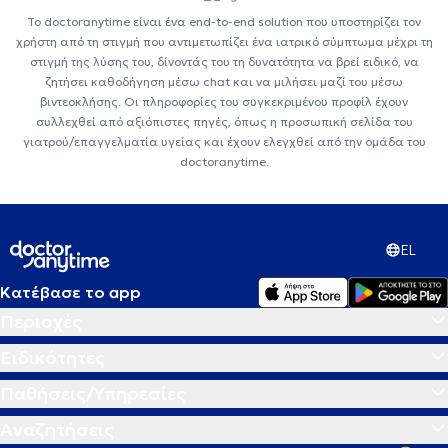
Το doctoranytime είναι ένα end-to-end solution που υποστηρίζει τον
χρήστη από τη στιγμή που αντιμετωπίζει ένα ιατρικό σύμπτωμα μέχρι τη
στιγμή της λύσης του, δίνοντάς του τη δυνατότητα να βρεί ειδικό, να
ζητήσει καθοδήγηση μέσω chat και να μιλήσει μαζί του μέσω
βιντεοκλήσης. Οι πληροφορίες του συγκεκριμένου προφίλ έχουν
συλλεχθεί από αξιόπιστες πηγές, όπως η προσωπική σελίδα του
γιατρού/επαγγελματία υγείας και έχουν ελεγχθεί από την ομάδα του
doctoranytime.
EL
Κατέβασε το app
Περιοχές
Ειδικότητες
Παθήσεις/Υπηρεσίες
Αναζητήσεις