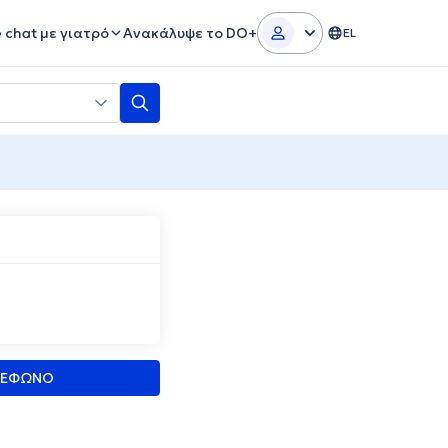
e chat με γιατρό
Ανακάλυψε το DO+
EL
ΛΕΦΩΝΟ