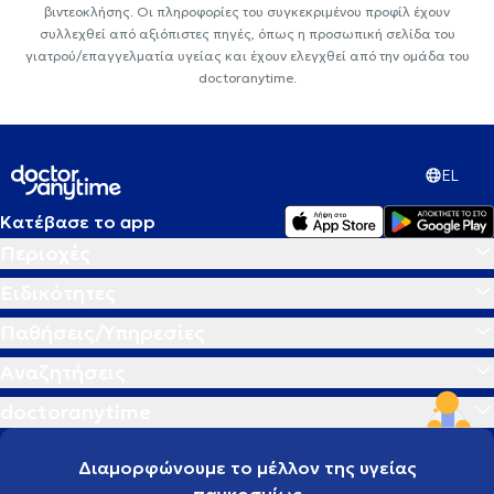
βιντεοκλήσης. Οι πληροφορίες του συγκεκριμένου προφίλ έχουν
συλλεχθεί από αξιόπιστες πηγές, όπως η προσωπική σελίδα του
γιατρού/επαγγελματία υγείας και έχουν ελεγχθεί από την ομάδα του
doctoranytime.
EL
Κατέβασε το app
Περιοχές
Ειδικότητες
Παθήσεις/Υπηρεσίες
Αναζητήσεις
doctoranytime
Διαμορφώνουμε το μέλλον της υγείας
παγκοσμίως