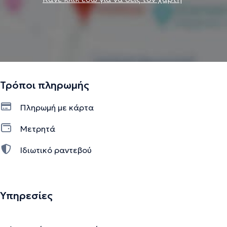
Τρόποι πληρωμής
Πληρωμή με κάρτα
Μετρητά
Ιδιωτικό ραντεβού
Υπηρεσίες