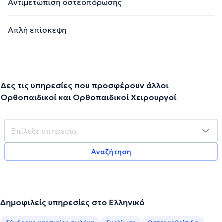
Αντιμετώπιση οστεοπόρωσης
Απλή επίσκεψη
Δες τις υπηρεσίες που προσφέρουν άλλοι
Ορθοπαιδικοί και Ορθοπαιδικοί Χειρουργοί
Αναζήτηση
Δημοφιλείς υπηρεσίες στο Ελληνικό