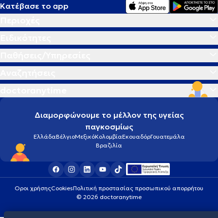
Κατέβασε το app
Περιοχές
Ειδικότητες
Παθήσεις/Υπηρεσίες
Αναζητήσεις
doctoranytime
Διαμορφώνουμε το μέλλον της υγείας
παγκοσμίως
Ελλάδα
Βέλγιο
Μεξικό
Κολομβία
Εκουαδόρ
Γουατεμάλα
Βραζιλία
Οροι χρήσης
Cookies
Πολιτική προστασίας προσωπικού απορρήτου
© 2026 doctoranytime