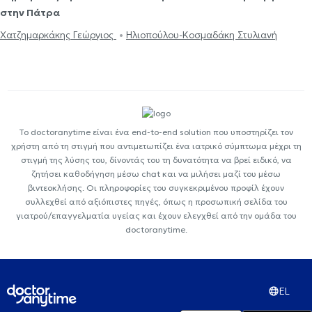
στην Πάτρα
Χατζημαρκάκης Γεώργιος
Ηλιοπούλου-Κοσμαδάκη Στυλιανή
Το doctoranytime είναι ένα end-to-end solution που υποστηρίζει τον
χρήστη από τη στιγμή που αντιμετωπίζει ένα ιατρικό σύμπτωμα μέχρι τη
στιγμή της λύσης του, δίνοντάς του τη δυνατότητα να βρεί ειδικό, να
ζητήσει καθοδήγηση μέσω chat και να μιλήσει μαζί του μέσω
βιντεοκλήσης. Οι πληροφορίες του συγκεκριμένου προφίλ έχουν
συλλεχθεί από αξιόπιστες πηγές, όπως η προσωπική σελίδα του
γιατρού/επαγγελματία υγείας και έχουν ελεγχθεί από την ομάδα του
doctoranytime.
EL