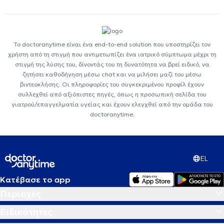
Το doctoranytime είναι ένα end-to-end solution που υποστηρίζει τον
χρήστη από τη στιγμή που αντιμετωπίζει ένα ιατρικό σύμπτωμα μέχρι τη
στιγμή της λύσης του, δίνοντάς του τη δυνατότητα να βρεί ειδικό, να
ζητήσει καθοδήγηση μέσω chat και να μιλήσει μαζί του μέσω
βιντεοκλήσης. Οι πληροφορίες του συγκεκριμένου προφίλ έχουν
συλλεχθεί από αξιόπιστες πηγές, όπως η προσωπική σελίδα του
γιατρού/επαγγελματία υγείας και έχουν ελεγχθεί από την ομάδα του
doctoranytime.
EL
Κατέβασε το app
Περιοχές
Ειδικότητες