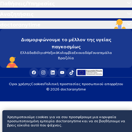
Παθήσεις/Υπηρεσίες
Αναζητήσεις
doctoranytime
Διαμορφώνουμε το μέλλον της υγείας
παγκοσμίως
Ελλάδα
Βέλγιο
Μεξικό
Κολομβία
Εκουαδόρ
Γουατεμάλα
Βραζιλία
Οροι χρήσης
Cookies
Πολιτική προστασίας προσωπικού απορρήτου
© 2026 doctoranytime
Χρησιμοποιούμε cookies για να σου προσφέρουμε μια κορυφαία
προσωποποιημένη εμπειρία doctoranytime και να σε βοηθήσουμε να
βρεις εύκολα αυτό που ψάχνεις.