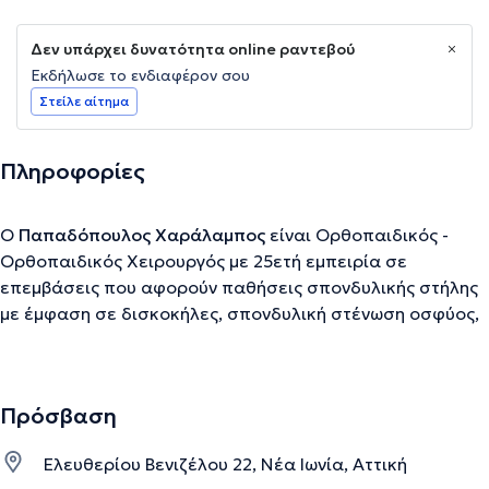
Δεν υπάρχει δυνατότητα online ραντεβού
Εκδήλωσε το ενδιαφέρον σου
Στείλε αίτημα
Πληροφορίες
Ο
Παπαδόπουλος Χαράλαμπος
είναι Ορθοπαιδικός -
Ορθοπαιδικός Χειρουργός με 25ετή εμπειρία σε
επεμβάσεις που αφορούν παθήσεις σπονδυλικής στήλης
με έμφαση σε δισκοκήλες, σπονδυλική στένωση οσφύος,
και κατάγματα-μεταστάσεις οσφυικών και θωρακικών
σπονδύλων. Διατηρεί ιδιωτικό ιατρείο στη Νέα Ιωνία ενώ
έχει εργαστεί στην Γενική Χειρουργική του Π.Γ.
Πρόσβαση
Νοσοκομείου ΚΑΤ και στην Πανεπιστημιακή Ορθοπαιδική
κλινική του Πανεπιστημίου Κρήτης. Μέχρι σήμερα,
Ελευθερίου Βενιζέλου 22, Νέα Ιωνία, Αττική
διαθέτει 25ετή εμπειρία σε επεμβάσεις που αφορούν