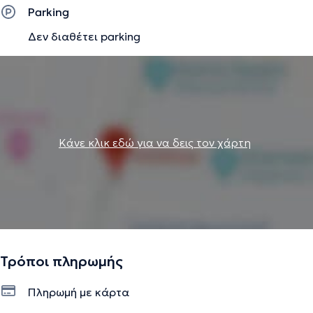
παθήσεις σπονδυλικής στήλης με έμφαση σε δισκοκήλες,
Parking
σπονδυλική στένωση οσφύος, και κατάγματα-
Δεν διαθέτει parking
μεταστάσεις οσφυικών και θωρακικών σπονδύλων.
Την περιγραφή επιμελείται η ομάδα του doctoranytime βασισμένη σε
επαληθευμένες πληροφορίες.
Κάνε κλικ εδώ για να δεις τον χάρτη
Τρόποι πληρωμής
Πληρωμή με κάρτα