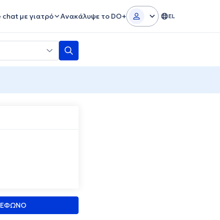
e chat με γιατρό
Ανακάλυψε το DO+
EL
ΛΕΦΩΝΟ