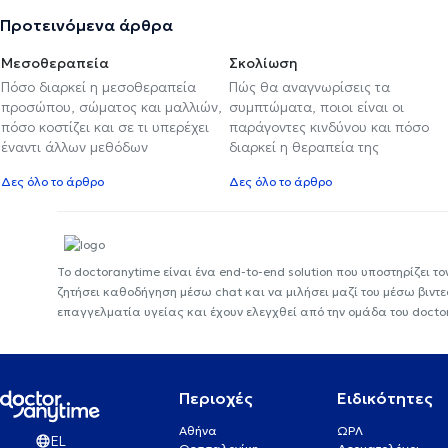
Προτεινόμενα άρθρα
Μεσοθεραπεία
Σκολίωση
Πόσο διαρκεί η μεσοθεραπεία
Πώς θα αναγνωρίσεις τα
προσώπου, σώματος και μαλλιών,
συμπτώματα, ποιοι είναι οι
πόσο κοστίζει και σε τι υπερέχει
παράγοντες κινδύνου και πόσο
έναντι άλλων μεθόδων
διαρκεί η θεραπεία της
Δες όλο το άρθρο
Δες όλο το άρθρο
Το doctoranytime είναι ένα end-to-end solution που υποστηρίζει το
ζητήσει καθοδήγηση μέσω chat και να μιλήσει μαζί του μέσω βιντ
επαγγελματία υγείας και έχουν ελεγχθεί από την ομάδα του docto
Περιοχές
Ειδικότητες
Αθήνα
ΩΡΛ
EL