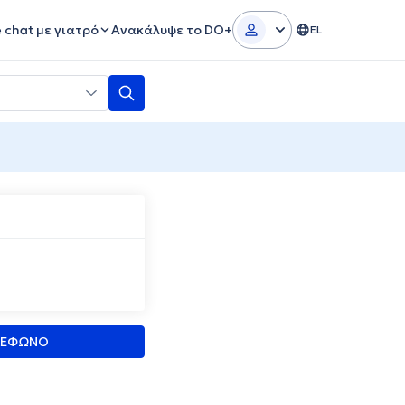
e chat με γιατρό
Ανακάλυψε το DO+
EL
ΛΕΦΩΝΟ