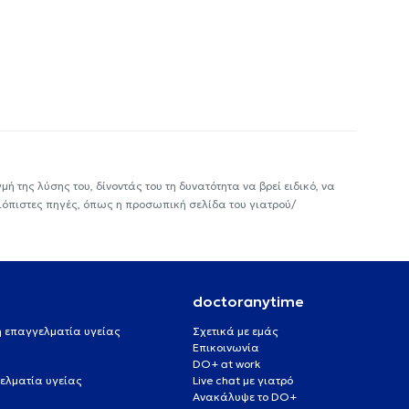
ή της λύσης του, δίνοντάς του τη δυνατότητα να βρεί ειδικό, να
ιόπιστες πηγές, όπως η προσωπική σελίδα του γιατρού/
doctoranytime
 ή επαγγελματία υγείας
Σχετικά με εμάς
Επικοινωνία
DO+ at work
ελματία υγείας
Live chat με γιατρό
Ανακάλυψε το DO+