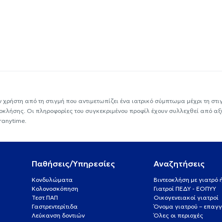
ν χρήστη από τη στιγμή που αντιμετωπίζει ένα ιατρικό σύμπτωμα μέχρι τη στιγμ
εοκλήσης. Οι πληροφορίες του συγκεκριμένου προφίλ έχουν συλλεχθεί από αξ
ranytime.
Παθήσεις/Υπηρεσίες
Αναζητήσεις
Κονδυλώματα
Βιντεοκλήση με γιατρό
Κολονοσκόπηση
Γιατροί ΠΕΔΥ - ΕΟΠΥΥ
Τεστ ΠΑΠ
Οικογενειακοί γιατροί
Γαστρεντερίτιδα
Όνομα γιατρού – επαγγ
Λεύκανση δοντιών
Όλες οι περιοχές