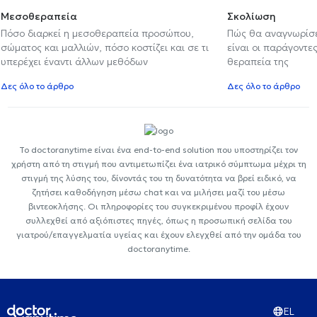
Μεσοθεραπεία
Σκολίωση
Πόσο διαρκεί η μεσοθεραπεία προσώπου,
Πώς θα αναγνωρίσε
σώματος και μαλλιών, πόσο κοστίζει και σε τι
είναι οι παράγοντες
υπερέχει έναντι άλλων μεθόδων
θεραπεία της
Δες όλο το άρθρο
Δες όλο το άρθρο
Το doctoranytime είναι ένα end-to-end solution που υποστηρίζει τον
χρήστη από τη στιγμή που αντιμετωπίζει ένα ιατρικό σύμπτωμα μέχρι τη
στιγμή της λύσης του, δίνοντάς του τη δυνατότητα να βρεί ειδικό, να
ζητήσει καθοδήγηση μέσω chat και να μιλήσει μαζί του μέσω
βιντεοκλήσης. Οι πληροφορίες του συγκεκριμένου προφίλ έχουν
συλλεχθεί από αξιόπιστες πηγές, όπως η προσωπική σελίδα του
γιατρού/επαγγελματία υγείας και έχουν ελεγχθεί από την ομάδα του
doctoranytime.
EL