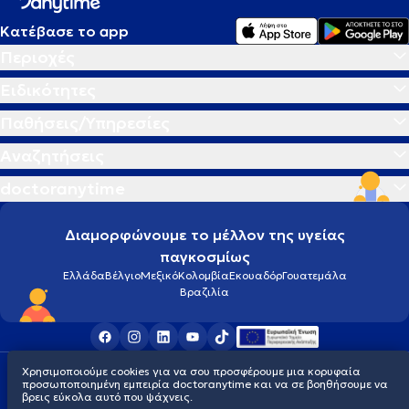
Κατέβασε το app
Περιοχές
Ειδικότητες
Παθήσεις/Υπηρεσίες
Αναζητήσεις
doctoranytime
Διαμορφώνουμε το μέλλον της υγείας
παγκοσμίως
Ελλάδα
Βέλγιο
Μεξικό
Κολομβία
Εκουαδόρ
Γουατεμάλα
Βραζιλία
Χρησιμοποιούμε cookies για να σου προσφέρουμε μια κορυφαία
Οροι χρήσης
Cookies
Πολιτική προστασίας προσωπικού απορρήτου
προσωποποιημένη εμπειρία doctoranytime και να σε βοηθήσουμε να
© 2026 doctoranytime
βρεις εύκολα αυτό που ψάχνεις.