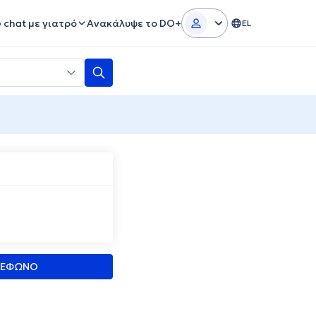
e chat με γιατρό
Ανακάλυψε το DO+
EL
ΛΕΦΩΝΟ