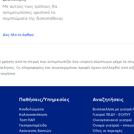
Με αυτούς τους τρόπους θα
αντιμετωπίσεις οριστικά τα
συμπτώματα της δισκοπάθειας
Δες όλο το άρθρο
ν χρήστη από τη στιγμή που αντιμετωπίζει ένα ιατρικό σύμπτωμα μέχρι τη στιγμ
εοκλήσης. Οι πληροφορίες του συγκεκριμένου προφίλ έχουν συλλεχθεί από αξ
ranytime.
Παθήσεις/Υπηρεσίες
Αναζητήσεις
Κονδυλώματα
Βιντεοκλήση με γιατρό
Κολονοσκόπηση
Γιατροί ΠΕΔΥ - ΕΟΠΥΥ
Τεστ ΠΑΠ
Οικογενειακοί γιατροί
Γαστρεντερίτιδα
Όνομα γιατρού – επαγγ
Λεύκανση δοντιών
Όλες οι περιοχές