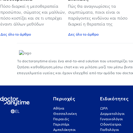
Πόσο διαρκεί η μεσοθεραπεία
Πώς θα αναγνωρίσεις τα
προσώπου, σώματος και μαλλιών,
συμπτώματα, ποιοι είναι οι
πόσο κοστίζει και σε τι υπερέχει
παράγοντες κινδύνου και πόσο
έναντι άλλων μεθόδων
διαρκεί η θεραπεία της
Δες όλο το άρθρο
Δες όλο το άρθρο
Το doctoranytime είναι ένα end-to-end solution που υποστηρίζει το
ζητήσει καθοδήγηση μέσω chat και να μιλήσει μαζί του μέσω βιντ
επαγγελματία υγείας και έχουν ελεγχθεί από την ομάδα του docto
Περιοχές
Ειδικότητες
Αθήνα
ΩΡΛ
EL
Θεσσαλονίκη
Δερματολόγοι
Πειραιάς
Γυναικολόγοι
Περιστέρι
Οδοντίατροι
Αμπελόκηποι
Παθολόγοι