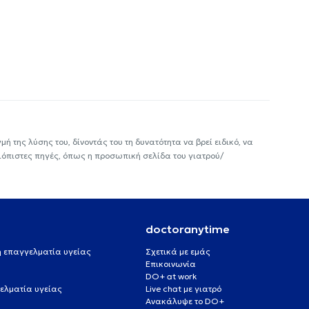
ή της λύσης του, δίνοντάς του τη δυνατότητα να βρεί ειδικό, να
ιόπιστες πηγές, όπως η προσωπική σελίδα του γιατρού/
doctoranytime
 ή επαγγελματία υγείας
Σχετικά με εμάς
Επικοινωνία
DO+ at work
ελματία υγείας
Live chat με γιατρό
Ανακάλυψε το DO+