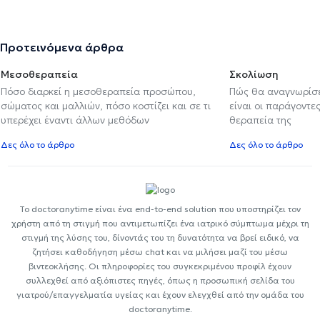
Προτεινόμενα άρθρα
Μεσοθεραπεία
Σκολίωση
Πόσο διαρκεί η μεσοθεραπεία προσώπου,
Πώς θα αναγνωρίσε
σώματος και μαλλιών, πόσο κοστίζει και σε τι
είναι οι παράγοντες
υπερέχει έναντι άλλων μεθόδων
θεραπεία της
Δες όλο το άρθρο
Δες όλο το άρθρο
Το doctoranytime είναι ένα end-to-end solution που υποστηρίζει τον
χρήστη από τη στιγμή που αντιμετωπίζει ένα ιατρικό σύμπτωμα μέχρι τη
στιγμή της λύσης του, δίνοντάς του τη δυνατότητα να βρεί ειδικό, να
ζητήσει καθοδήγηση μέσω chat και να μιλήσει μαζί του μέσω
βιντεοκλήσης. Οι πληροφορίες του συγκεκριμένου προφίλ έχουν
συλλεχθεί από αξιόπιστες πηγές, όπως η προσωπική σελίδα του
γιατρού/επαγγελματία υγείας και έχουν ελεγχθεί από την ομάδα του
doctoranytime.