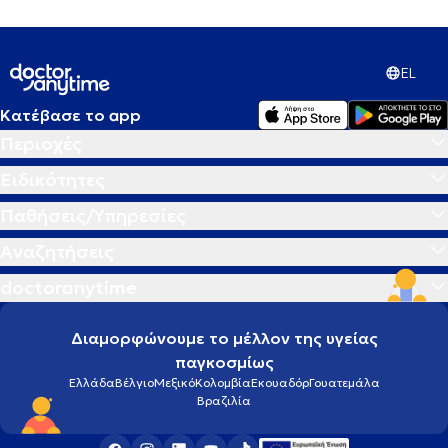
EL
Κατέβασε το app
Περιοχές
Ειδικότητες
Παθήσεις/Υπηρεσίες
Αναζητήσεις
doctoranytime
Διαμορφώνουμε το μέλλον της υγείας
παγκοσμίως
Ελλάδα
Βέλγιο
Μεξικό
Κολομβία
Εκουαδόρ
Γουατεμάλα
Βραζιλία