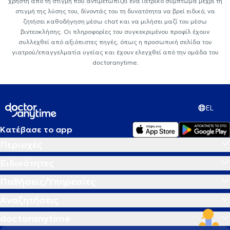
χρήστη από τη στιγμή που αντιμετωπίζει ένα ιατρικό σύμπτωμα μέχρι τη
στιγμή της λύσης του, δίνοντάς του τη δυνατότητα να βρεί ειδικό, να
ζητήσει καθοδήγηση μέσω chat και να μιλήσει μαζί του μέσω
βιντεοκλήσης. Οι πληροφορίες του συγκεκριμένου προφίλ έχουν
συλλεχθεί από αξιόπιστες πηγές, όπως η προσωπική σελίδα του
γιατρού/επαγγελματία υγείας και έχουν ελεγχθεί από την ομάδα του
doctoranytime.
EL
Κατέβασε το app
Περιοχές
Ειδικότητες
Παθήσεις/Υπηρεσίες
Αναζητήσεις
doctoranytime