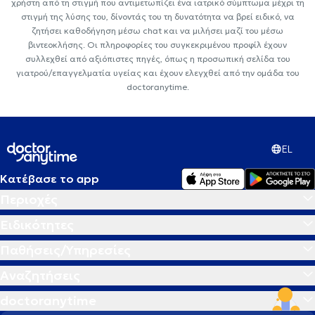
χρήστη από τη στιγμή που αντιμετωπίζει ένα ιατρικό σύμπτωμα μέχρι τη
στιγμή της λύσης του, δίνοντάς του τη δυνατότητα να βρεί ειδικό, να
ζητήσει καθοδήγηση μέσω chat και να μιλήσει μαζί του μέσω
βιντεοκλήσης. Οι πληροφορίες του συγκεκριμένου προφίλ έχουν
συλλεχθεί από αξιόπιστες πηγές, όπως η προσωπική σελίδα του
γιατρού/επαγγελματία υγείας και έχουν ελεγχθεί από την ομάδα του
doctoranytime.
EL
Κατέβασε το app
Περιοχές
Ειδικότητες
Παθήσεις/Υπηρεσίες
Αναζητήσεις
doctoranytime