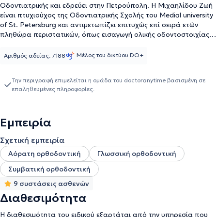
Οδοντιατρικής και εδρεύει στην Πετρούπολη. Η Μιχαηλίδου Ζωή
είναι πτυχιούχος της Οδοντιατρικής Σχολής του Medial university
of St. Petersburg και αντιμετωπίζει επιτυχώς επί σειρά ετών
πληθώρα περιστατικών, όπως εισαγωγή ολικής οδοντοστοιχίας,
σιδεράκια, όψεις ρητίνης, εξαγωγή φρονιμίτη, θεραπεία
περιοδοντίτιδας, θεραπεία ουλίτιδας και λεύκανση δοντιών. Η
Μέλος του δικτύου DO+
Αριθμός αδείας: 7188
χειρουργός οδοντίατρος Ζωή Μιχαηλίδου έχει εξειδικευθεί στην
ορθοδοντική, στην παιδοδοντία, καθώς και στην προσθετική
Την περιγραφή επιμελείται η ομάδα του doctoranytime βασισμένη σε
αποκατάσταση οδοντικών εμφυτευμάτων. Σημαντικό είναι να
επαληθευμένες πληροφορίες.
αναφερθεί πως λαμβάνει συνεχώς μέρος σε εξειδικευμένα
σεμινάρια, αλλά και ότι είναι μέλος της Ελληνικής
Στοματολογικής Εταιρείας. Βασικό της μέλημα είναι τα
Εμπειρία
ικανοποιημένα και χαρούμενα πρόσωπα των ασθενών της.
Σχετική εμπειρία
Αόρατη ορθοδοντική
Γλωσσική ορθοδοντική
Συμβατική ορθοδοντική
9 συστάσεις ασθενών
Διαθεσιμότητα
Η διαθεσιμότητα του ειδικού εξαρτάται από την υπηρεσία που