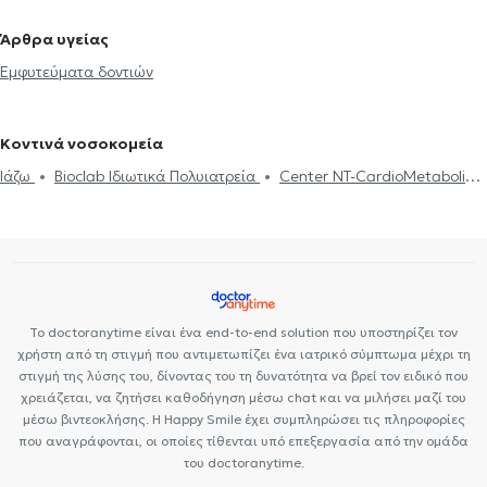
Ορθοδοντικοί στην Καλλιθέα
Ορθοδοντικοί στα Ιλίσια
Άρθρα υγείας
Ορθοδοντικοί στην Καισαριανή
Ορθοδοντικοί στον Πειραιά
Εμφυτεύματα δοντιών
Ορθοδοντικοί στα Καμίνια
Ορθοδοντικοί στη Νέα Σμύρνη
Ορθοδοντικοί στο Χαλάνδρι
Ορθοδοντικοί στο Μαρούσι
Κοντινά νοσοκομεία
Ιάζω
Bioclab Ιδιωτικά Πολυιατρεία
Center NT-CardioMetabolics
Premedicare health clinic
Premedicare Health Clinic
Το doctoranytime είναι ένα end-to-end solution που υποστηρίζει τον
χρήστη από τη στιγμή που αντιμετωπίζει ένα ιατρικό σύμπτωμα μέχρι τη
στιγμή της λύσης του, δίνοντας του τη δυνατότητα να βρεί τον ειδικό που
χρειάζεται, να ζητήσει καθοδήγηση μέσω chat και να μιλήσει μαζί του
μέσω βιντεοκλήσης. Η Happy Smile έχει συμπληρώσει τις πληροφορίες
που αναγράφονται, οι οποίες τίθενται υπό επεξεργασία από την ομάδα
του doctoranytime.