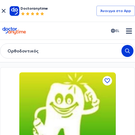
Doctoranytime
Άνοιγμα στο App
doctoranytime
EL
Ορθοδοντικός