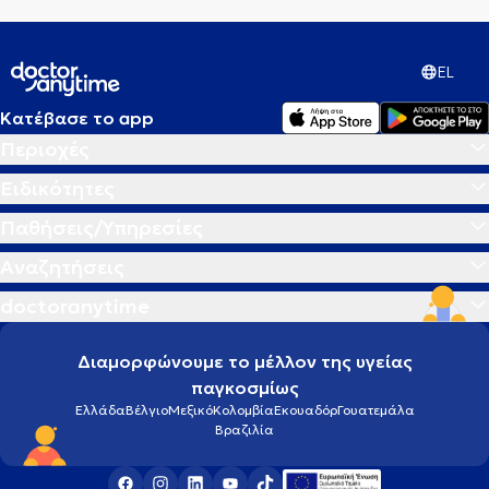
EL
Κατέβασε το app
Περιοχές
Ειδικότητες
Παθήσεις/Υπηρεσίες
Αναζητήσεις
doctoranytime
Διαμορφώνουμε το μέλλον της υγείας
παγκοσμίως
Ελλάδα
Βέλγιο
Μεξικό
Κολομβία
Εκουαδόρ
Γουατεμάλα
Βραζιλία