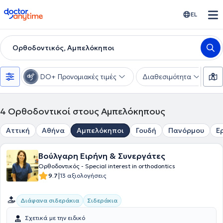
doctoranytime
EL
Ορθοδοντικός, Αμπελόκηποι
DO+ Προνομιακές τιμές
Διαθεσιμότητα
Υ
4
Ορθοδοντικοί στους Αμπελόκηπους
Αττική
Αθήνα
Αμπελόκηποι
Γουδή
Πανόρμου
Ε
Βούλγαρη Ειρήνη & Συνεργάτες
Ορθοδοντικός - Special interest in orthodontics
|
9.7
13 αξιολογήσεις
Διάφανα σιδεράκια
Σιδεράκια
Σχετικά με την ειδικό