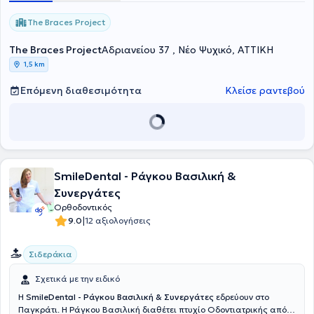
The Braces Project
The Braces Project
Αδριανείου 37 , Νέο Ψυχικό, ΑΤΤΙΚΗ
1,5 km
Επόμενη διαθεσιμότητα
Κλείσε ραντεβού
SmileDental - Ράγκου Βασιλική &
Συνεργάτες
Ορθοδοντικός
|
9.0
12 αξιολογήσεις
Σιδεράκια
Σχετικά με την ειδικό
Η
SmileDental - Ράγκου Βασιλική & Συνεργάτες
εδρεύουν στο
Παγκράτι. Η Ράγκου Βασιλική διαθέτει πτυχίο Οδοντιατρικής από