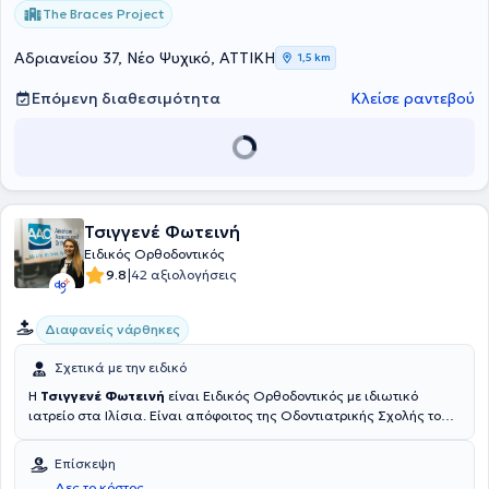
The Braces Project
Αδριανείου 37, Νέο Ψυχικό, ΑΤΤΙΚΗ
1,5 km
Επόμενη διαθεσιμότητα
Κλείσε ραντεβού
Τσιγγενέ Φωτεινή
Ειδικός Ορθοδοντικός
|
9.8
42 αξιολογήσεις
Διαφανείς νάρθηκες
Σχετικά με την ειδικό
Η
Τσιγγενέ Φωτεινή
είναι Ειδικός Ορθοδοντικός με ιδιωτικό
ιατρείο στα Ιλίσια. Είναι απόφοιτος της Οδοντιατρικής Σχολής του
Εθνικού και Καποδιστριακού Πανεπιστημίου Αθηνών και ασκεί
αποκλειστικά Ορθοδοντική παιδιών και ενηλίκων με ιδιαίτερη
Επίσκεψη
έμφαση στις αόρατες και αισθητικές νέες Ορθοδοντικές μεθόδους
Δες το κόστος