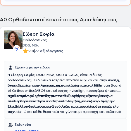
40
Ορθοδοντικοί κοντά στους Αμπελόκηπους
Σίδερη Σοφία
Ορθοδοντικός
DDS, MSc
|
9.8
22 αξιολογήσεις
Σχετικά με την ειδικό
Η
Σίδερη Σοφία
,
DMD, MSc, MSD & CAGS,
είναι ειδικός
ορθοδοντικός με ιδιωτικά ιατρεία στο Νέο Ψυχικό και στην Άνοιξη,
συνεχίζοντας την οικογενειακή παράδοση απο το 1983.
Εκπαιδευμένη στην Αμερική, πιστοποιημένη απο το American Board
of Orthodontics(ABO) και πάροχος Invisalign, προσφέρει ψηφιακά
σχεδιασμένες θεραπείες για παιδιά, εφήβους και ενήλικες:
Η φιλοσοφία μας βασίζεται σε υπευθυνότητα, εξατομικευμένα
σταθερά και αισθητικά σιδεράκια και διαφανείς νάρθηκες.
πλάνα θεραπείας και σωστή καθοδήγηση, σε φιλικό και ήρεμο
περιβάλλον. Η ομάδα μας συνδυάζει εμπειρια και σύγχρονες
Ελάτε να συζητήσουμε μαζί το πλάνο που ταιριάζει στο χαμόγελο
τεχνικές, ώστε κάθε θεραπεία να γίνεται με προσοχή και σεβασμό
σας!
στις ανάγκες κάθε ασθενούς, προσφέροντας ασφάλεια, φροντίδα
και σιγουριά σε κάθε στάδιο της ορθοδοντικής θεραπείας.
Επίσκεψη
Δες το κόστος