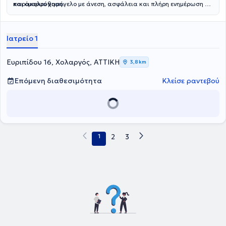
παρακολούθηση.
και όμορφο χαμόγελο με άνεση, ασφάλεια και πλήρη ενημέρωση σε
κάθε στάδιο της θεραπείας.
Ιατρείο 1
Ευριπίδου 16, Χολαργός, ΑΤΤΙΚΗ
3,8 km
Επόμενη διαθεσιμότητα
Κλείσε ραντεβού
1
2
3