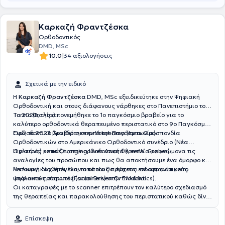
Καρκαζή Φραντζέσκα
Ορθοδοντικός
DMD, MSc
|
10.0
34 αξιολογήσεις
Σχετικά με την ειδικό
Η
Καρκαζή Φραντζέσκα
DMD, MSc εξειδικεύτηκε στην Ψηφιακή
Ορθοδοντική και στους διάφανους νάρθηκες στο Πανεπιστήμιο του
Torino (Ιταλία).
Το 2020, της απονεμήθηκε το 1ο παγκόσμιο βραβείο για το
καλύτερο ορθοδοντικά θεραπευμένο περιστατικό στο 9ο Παγκόσμιο
Ορθοδοντικό Συνέδριο στην Yokohama (Ιαπωνία).
Ενώ, το 2023 βραβεύτηκε από την Παγόσμια Ομοσπονδία
Ορθοδοντικών στο Αμερικάνικο Ορθοδοντικό συνέδριο (Νέα
Ορλεάνη) με το Changing Lives Award (Lee W. Graber).
Η γιατρός εστιάζει στην ορθοδοντική θεραπεία με γνώμονα τις
αναλογίες του προσώπου και πως θα αποκτήσουμε ένα όμορφο και
λειτουργικό χαμόγελο, το οποίο θα έρχεται σε αρμονία με το
Η κλινική διαθέτει έναν από τους πρώτους ενδοστοματικούς
υπόλοιπο πρόσωπο (Facial Driven Orthodontics).
ψηφιακούς σαρωτές (scanners) στην Ελλάδα.
Οι καταγραφές με το scanner επιτρέπουν τον καλύτερο σχεδιασμό
της θεραπείας και παρακολούθησης του περιστατικού καθώς δίνει
την δυνατότητα στον ασθενή να δει το τελικό αποτέλεσμα της
θεραπείας.
Επίσκεψη