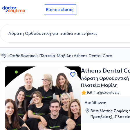
doctoranytime
Είστε ειδικός;
Ορθοδοντικοί
Πλατεία Μαβίλη
Athens Dental Care
Athens Dental C
Αόρατη Ορθοδοντική γ
Πλατεία Μαβίλη
|
9.9
4 αξιολογήσεις
Διεύθυνση
Βασιλίσσης Σοφίας 9
Πρεσβείας), Πλατεί