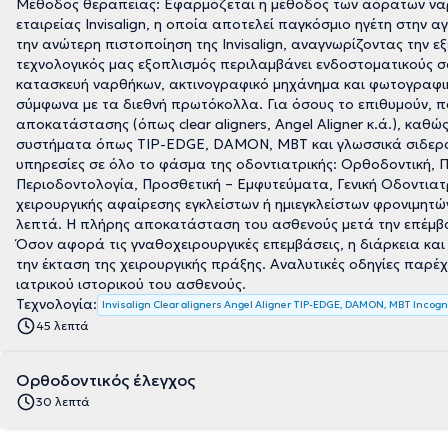
Μέθοδος θεραπείας: Εφαρμόζεται η μέθοδος των αόρατων ναρ
εταιρείας Invisalign, η οποία αποτελεί παγκόσμιο ηγέτη στην αγ
την ανώτερη πιστοποίηση της Invisalign, αναγνωρίζοντας την εξ
τεχνολογικός μας εξοπλισμός περιλαμβάνει ενδοστοματικούς 
κατασκευή ναρθήκων, ακτινογραφικό μηχάνημα και φωτογραφικ
σύμφωνα με τα διεθνή πρωτόκολλα. Για όσους το επιθυμούν, π
αποκατάστασης (όπως clear aligners, Angel Aligner κ.ά.), καθ
συστήματα όπως TIP-EDGE, DAMON, MBT και γλωσσικά σιδεράκ
υπηρεσίες σε όλο το φάσμα της οδοντιατρικής: Ορθοδοντική, Π
Περιοδοντολογία, Προσθετική – Εμφυτεύματα, Γενική Οδοντιατρ
χειρουργικής αφαίρεσης εγκλείστων ή ημιεγκλείστων φρονιμητώ
λεπτά. Η πλήρης αποκατάσταση του ασθενούς μετά την επέμβα
Όσον αφορά τις γναθοχειρουργικές επεμβάσεις, η διάρκεια κα
την έκταση της χειρουργικής πράξης. Αναλυτικές οδηγίες παρέχ
ιατρικού ιστορικού του ασθενούς.
Τεχνολογία:
Invisalign Clear aligners Angel Aligner TIP-EDGE, DAMON, MBT Incogn
45 λεπτά
Ορθοδοντικός έλεγχος
30 λεπτά