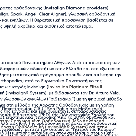
όρατης ορθοδοντικής (
Invisalign Diamond providers
).
gn, Spark, Angel, Clear Aligner), γλωσσική ορθοδοντική
 και ενηλίκων. Η θεραπευτική προσέγγιση βασίζεται σε
ς υψηλή ακρίβεια και αισθητικό αποτέλεσμα.
διστριακού Πανεπιστημίου Αθηνών. Από τα πρώτα έτη των
 διαφορετικών ειδικοτήτων στην Ελλάδα και στο εξωτερικό
λούθησε μεταπτυχιακό πρόγραμμα σπουδών και απέκτησε την
Orthopedics) από το Ευρωπαϊκό Πανεπιστήμιο της
 ως ιατρός Invisalign (
Invisalign Platinum Elite II
 (Invisalign® System), με διδάσκοντα τον Dr. Arturo Vela.
ων γλωσσικών αγκυλίων (“σιδεράκια”) με τη ψηφιακή μέθοδο
θηκε στη μέθοδο της Αόρατης Ορθοδοντικής με τη χρήση
Πανεπιστημίου C.E.U. San Pablo στη Μαδρίτη και
ς της εργασίες και έχει συμμετέχει σε παρουσιάσεις
τος και διδάκτορας (PhD) της Οδοντιατρικής Σχολής του
 σε επιστημονικά περιοδικά. Από το 2019, οργάνωσε και
 στην Προχωρημένη Ορθοδοντική (MSc Advanced
λλα άσκησης της ορθοδοντικής κι ασκεί την ορθοδοντική
Αόρατη Ορθοδοντική (Invisalign® System) και στην
Οργανώσεων, μεταξύ των οποίων οι “Γιατροί του Κόσμου”,
 Διαθέτει επίσης εκπαίδευση στον σχεδιασμό στοματικής
τον ελεύθερό της χρόνο δωρεάν οδοντιατρική φροντίδα σε