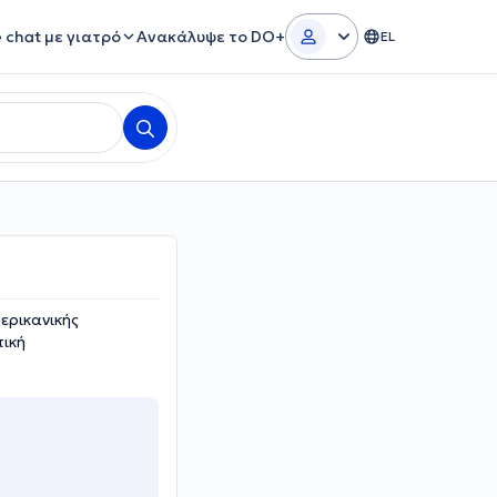
e chat με γιατρό
Ανακάλυψε το DO+
EL
ερικανικής
τική