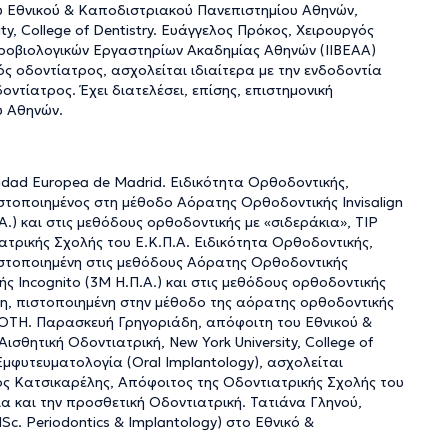
υ Εθνικού & Καποδιστριακού Πανεπιστημίου Αθηνών,
ty, College of Dentistry. Ευάγγελος Πρόκος, Χειρουργός
ατροβιολογικών Εργαστηρίων Ακαδημίας Αθηνών (ΙΙΒΕΑΑ)
ς οδοντίατρος, ασχολείται ιδιαίτερα με την ενδοδοντία
ντίατρος. Έχει διατελέσει, επίσης, επιστημονική
υ Αθηνών.
rsidad Europea de Madrid. Ειδικότητα Ορθοδοντικής,
ιστοποιημένος στη μέθοδο Αόρατης Ορθοδοντικής Invisalign
Α.) και στις μεθόδους ορθοδοντικής με «σιδεράκια», TIP
ρικής Σχολής του Ε.Κ.Π.Α. Ειδικότητα Ορθοδοντικής,
Πιστοποιημένη στις μεθόδους Αόρατης Ορθοδοντικής
ικής Incognito (3M Η.Π.Α.) και στις μεθόδους ορθοδοντικής
η, πιστοποιημένη στην μέθοδο της αόρατης ορθοδοντικής
OTH. Παρασκευή Γρηγοριάδη, απόφοιτη του Εθνικού &
θητική Οδοντιατρική, New York University, College of
Εμφυτευματολογία (Oral Implantology), ασχολείται
γος Κατσικαρέλης, Απόφοιτος της Οδοντιατρικής Σχολής του
ία και την προσθετική Οδοντιατρική. Τατιάνα Γληνού,
c. Periodontics & Implantology) στο Εθνικό &