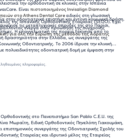
λειστικά την ορθοδοντική σε κλινικές στην Ισπανία
ναιCare. Είναι
πιστοποιημένος Invisalign Diamond
πειών στο Athens Dental Care
ειδικός στη γλωσσική
α στην οδοντιατρική επιστήμη και έντονη κοινωνική δράση.
μέλος της Ισπανικής Ορθοδοντικής Εταιρείας (SEDO). Έχει
υνέχισε τις μεταπτυχιακές σπουδές της στο Παρίσι,
μβάλλοντας ενεργά στην προώθηση της σύγχρονης
τήμες. Η επαγγελματική της πορεία ξεκίνησε από το
aker) για όλη την Ευρώπη της μεθόδου της Αόρατης
ική δραστηριότητα στην Ελλάδα, ως συνεργάτης της
Κοινωνικής Οδοντιατρικής. Το 2006 ίδρυσε την κλινική
με πολυειδικότητες οδοντιατρική δομή με έμφαση στην
λλά και στην "πράσινη" διαχείριση. Με ενεργό παρουσία
οδο της Αόρατης Ορθοδοντικής Clear aligner κι έχει
αληθευμένες πληροφορίες.
ωτερικού, ενώ παράλληλα συμμετέχει σε επιστημονικές
ρατη ορθοδοντική μέσα από τα ΜΜΕ. Η κοινωνική της
ανθρωπιστικών οργανώσεων.
ς Ορθοδοντικής στο Πανεπιστήμιο San Pablo C.E.U. της
λίνα Μωραΐτη, Ειδική Ορθοδοντικός Πηνελόπη Γιακουμάκη,
ει επιστημονικός συνεργάτης της Οδοντιατρικής Σχολής του
οντικής Εταιρείας και ιδρυτικό μέλος της Εταιρείας