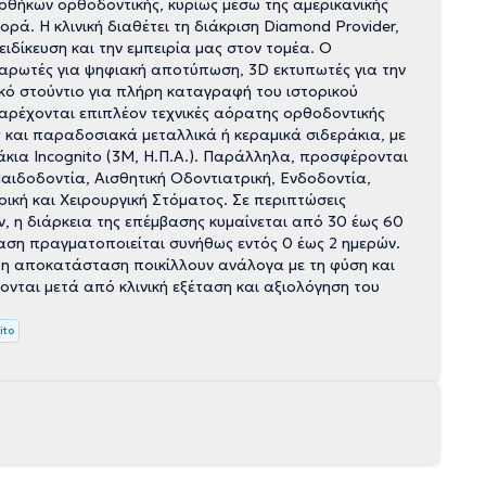
θήκων ορθοδοντικής, κυρίως μέσω της αμερικανικής
ορά. Η κλινική διαθέτει τη διάκριση Diamond Provider,
ειδίκευση και την εμπειρία μας στον τομέα. Ο
σαρωτές για ψηφιακή αποτύπωση, 3D εκτυπωτές για την
ό στούντιο για πλήρη καταγραφή του ιστορικού
αρέχονται επιπλέον τεχνικές αόρατης ορθοδοντικής
ώς και παραδοσιακά μεταλλικά ή κεραμικά σιδεράκια, με
ια Incognito (3M, Η.Π.Α.). Παράλληλα, προσφέρονται
αιδοδοντία, Αισθητική Οδοντιατρική, Ενδοδοντία,
ική και Χειρουργική Στόματος. Σε περιπτώσεις
ν, η διάρκεια της επέμβασης κυμαίνεται από 30 έως 60
ση πραγματοποιείται συνήθως εντός 0 έως 2 ημερών.
ι η αποκατάσταση ποικίλλουν ανάλογα με τη φύση και
ονται μετά από κλινική εξέταση και αξιολόγηση του
ito