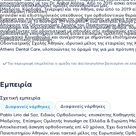
αποκατάστασης με τον Dr. Aníbal Alonso. Από το 2015 ασκεί αποκ
κοινωνικά αποκλεισμένες ομάδες συνανθρώπων μας.
(Μαδρίτη, Κόρδοβα, Τενερίφη) και την Αθήνα, ενώ από το 2019 εί
Γιακουμάκη Πηνελόπη
provider και επιστημονικός υπεύθυνος των ορθοδοντικών θερα
Έμπειρη και πολυσχιδής άσκηση της ορθοδοντικής με μακρά πορεί
ορθοδοντική με το σύστημα 3M Incognito®, ενώ αποτελεί ενεργό 
Απόφοιτη της Οδοντιατρικής Σχολής του Πανεπιστημίου Αθηνών, σ
συγγράψει και δημοσιεύσει πολυάριθμα επιστημονικά άρθρα, συ
συνδυάζοντας την οδοντιατρική με σπουδές στις ανθρώπινες επισ
ορθοδοντικής επιστήμηςο οποίος
είναι επίσημος ομιλητής (spe
Ευρωπαϊκό Κοινοβούλιο και συνεχίστηκε με σημαντική επιστημον
Ορθοδοντικής Invisalign .
Οδοντιατρικής Σχολής Αθηνών, ιδρυτικό μέλος της εταιρείας της 
Athens Dental Care, υλοποιώντας το όραμά της για μια πρότυπη 
ολοκληρωμένη και σύγχρονη προσέγγιση της στοματικής υγείας, α
και στις Βρυξέλλες, η κα Γιακουμάκη είναι πιστοποιημένη στη μέθ
Την περιγραφή επιμελείται η ομάδα του doctoranytime βασισμένη σε επ
διατελέσει υπεύθυνη του ορθοδοντικού τμήματος κλινικών του εξ
εταιρείες, έχει συγγράψει άρθρα και βιβλία, και προωθεί την αό
ευαισθησία αποτυπώνεται στη διαρκή στήριξη εθελοντικών και 
Εμπειρία
Σχετική εμπειρία
Διαφανείς νάρθηκες
Διαφανείς νάρθηκες
Pablo Lirio del Saz, Ειδικός Ορθοδοντικός, επισκέπτης Καθηγητή
Μαδρίτης, Επίσημος Ομιλητής Invisalign σε Ελλάδα & Ευρώπη Με
Αποκλειστική άσκηση ορθοδοντικής επί 40 χρόνια, Έχει διατελέσ
Πανεπιστημίου Αθηνών, είναι τακτικό μέλος της Ευρωπαϊκής Ορθοδ