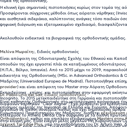
τομέα της ορθοδοντικής.
Η κλινική έχει σημαντικές πιστοποιήσεις κυρίως στον τομέα της α
Προσφέρονται σύγχρονες μέθοδοι όπως αόρατοι νάρθηκες (Invisali
και αισθητικά σιδεράκια, καλύπτοντας ανάγκες τόσο παιδιών όσο
ψηφιακή διάγνωση και εξατομικευμένο σχεδιασμό, διασφαλίζοντα
Ακολουθούν ενδεικτικά τα βιογραφικά της ορθοδοντικής ομάδας.
Μελίνα Μωραΐτη
:, Ειδικός ορθοδοντικός
Είναι απόφοιτη της Οδοντιατρικής Σχολής του Εθνικού και Καπο
σπουδών της έχει εργαστεί πλάι σε καταξιωμένους οδοντιάτρους
(Η.Π.Α., Βέλγιο, Ισπανία). Από το 2015 μέχρι το 2019, παρακο
ειδικοτήτα της Ορθοδοντικής (MSc. in Advanced Orthodontics & 
Μαδρίτης (Universidad Europea de Madrid). Πιστοποιήθηκε επίσημα
provider
) και είναι απόφοιτη του Master στην Αόρατη Ορθοδοντική
Εκπαιδεύτηκε , επίσης, και πιστοποίηθηκε στην εφαρμογή ακίνητ
Dr. Pablo Lirio del Saz,
Ειδικός ορθοδοντικός
Incognito. Το 2015 μετεκπαιδεύτηκε στη Γερμανία και πιστοποιή
Είναι καθηγητής Ορθοδοντικής στο μεταπτυχιακό πρόγραμμα του 
διαφανών ναρθήκων “Clear Aligner”. Έχει βραβευτεί για ερευνητικέ
επίσημος ομιλητής της Invisalign σε Ελλάδα και Ευρώπη. Απόφοι
εργασιών σε διεθνή συνέδρια, καθώς και έχει δημοσιεύσει άρθρα
Ευρωπαϊκού Πανεπιστημίου της Μαδρίτης, διαθέτει
εξειδίκευση
στελέχωσε το Athens Dental Care σύμφωνα με τα διεθνή πρωτόκο
Orthodontics
), καθώς και επιπλέον εξειδικευμένα
Masters στην 
στην κλινική μας. Είναι ενεργό μέλος μεγάλων Μη Κυβερνητικών 
τεχνική Tip Edge Plus
, υπό την καθοδήγηση του Dr. Arturo Vela.
“Actionaid” και η ομάδα “Σύμπλευση”, παρέχοντας εθελοντικά σ