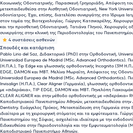
Κοινωνικής Οδοντιατρικής. Παρασκευή Γρηγοριάδη, Απόφοιτη το
μετεκπαιδευθείσα στην Αισθητική Οδοντιατρική, New York Universi
οδοντίατρος. Έχει, επίσης, διατελέσει συνεργάτης στο Ίδρυμα Ι
στον τομέα της Βιοτεχνολογίας. Γιώργος Κατσικαρέλης, Χειρουργό
και την προσθετική Οδοντιατρική. Τατιάνα Γληνού, Χειρουργός oδο
συνεργάτης στην κλινική της Περιοδοντολογίας του Πανεπιστημίο
4 συστάσεις ασθενών
Σπουδές και κατάρτιση
Pablo Lirio del Saz, Διδακτορικό (PhD) στην Ορθοδοντική, Unive
Universidad Europea de Madrid (MSc. Advanced Orthodontics). Π
(Η.Π.Α.), Tip Edge και γλωσσικής ορθοδοντικής Incognito (3M Η.Π.
EDGE, DAMON και MBT. Μελίνα Μωραΐτη, Απόφοιτος της Οδοντιατ
Universidad Europea de Madrid (MSc. Advanced Orthodontics). 
Invisalign (Η.Π.Α.), Clear Aligner (Γερμανία), γλωσσικής ορθοδοντ
με «σιδεράκια», TIP EDGE, DAMON και MBT. Πηνελόπη Γιακουμάκ
CLEAR ALIGNER και στην μέθοδο ορθοδοντικής με «σιδεράκια» R
Καποδιστριακού Πανεπιστημίου Αθηνών, μετεκπαιδευθείσα στην Αισ
Dentistry. Ευάγγελος Πρόκος, Μετεκπαίδευση στη Γερμανία στην 
ιδιαίτερα με τη χειρουργική στόματος και τα εμφύτευματα. Γιώρ
Πανεπιστημίου της Σόφιας, ασχολείται ιδιαίτερα με την ενδοδοντ
Ειδικευθείσα στην Περιοδοντολογία και την Εμφυτευματολογία (MS
Καποδιστριακό Πανεπιστήμιο Αθηνών.