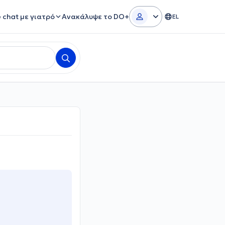
e chat με γιατρό
Ανακάλυψε το DO+
EL