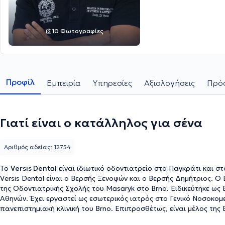
10 Φωτογραφίες
Προφίλ
Εμπειρία
Υπηρεσίες
Αξιολογήσεις
Πρόσ
Γιατί είναι ο κατάλληλος για σένα
Αριθμός αδείας: 12754
Το
Versis Dental
είναι ιδιωτικό οδοντιατρείο στο Παγκράτι και σ
Versis Dental είναι ο Βερσής Ξενοφών και ο Βερσής Δημήτριος. Ο
της Οδοντιατρικής Σχολής του Masaryk στο Brno. Ειδικεύτηκε ως
Αθηνών. Έχει εργαστεί ως εσωτερικός ιατρός στο Γενικό Νοσοκομ
πανεπιστημιακή κλινική του Brno. Επιπροσθέτως, είναι μέλος της
συμμετάσχει ελληνικά και διεθνή επιστημονικά συνέδρια. Ο Βερσ