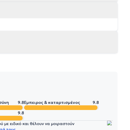
σύνη
9.8
Έμπειρος & καταρτισμένος
9.8
9.8
 με ειδικό και θέλουν να μοιραστούν
τά τους