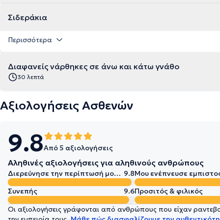
Σιδεράκια
Περισσότερα
Διαφανείς νάρθηκες σε άνω και κάτω γνάθο
30 λεπτά
Αξιολογήσεις Ασθενών
9.8
Από 5 αξιολογήσεις
Αληθινές αξιολογήσεις για αληθινούς ανθρώπους
Διερεύνησε την περίπτωσή μου σε βάθος
9.8
Μου ενέπνευσε εμπιστο
Συνεπής
9.6
Προσιτός & φιλικός
Οι αξιολογήσεις γράφονται από ανθρώπους που είχαν ραντεβού
την εμπειρία τους.
Μάθε πώς διασφαλίζουμε την αυθεντικότη