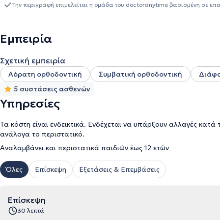
μεταπτυχιακού στη σύγχρονη αισθητική και επανορθωτική οδοντια
Την περιγραφή επιμελείται η ομάδα του doctoranytime βασισμένη σε επ
του DMD της Ιατροφαρμακευτικής Σχολής του Πανεπιστημίου Gr.T.
Χειρουργική Μικροενδοδοντία από το Πανεπιστήμιο Τορίνο, στην προσθετι
πιστοποίηση χρήσης laser. Εργάστηκε στα Στρατιωτικά Νοσοκομεί
Εμπειρία
Χειρουργικών Επεμβάσεων στην Τσεχία. Ακόμη, εργάστηκε στην παν
συνδυάζονται η σύγχρονη οδοντιατρική έρευνα, οι τεχνικές και ο 
Σχετική εμπειρία
βέλτιστης στοματικής υγείας του εκάστοτε ασθενούς. Στο οδοντι
εμφυτευμάτων, ενδοδοντίας, ορθοδοντικής, χειρουργικής, επανορ
Αόρατη ορθοδοντική
Συμβατική ορθοδοντική
Διάφα
προσθετικής καθώς και όψεις ρητίνης και πορσελάνης ενώ εξειδι
5 συστάσεις ασθενών
Υπηρεσίες
Τα κόστη είναι ενδεικτικά. Ενδέχεται να υπάρξουν αλλαγές κατά 
ανάλογα το περιστατικό.
Αναλαμβάνει και περιστατικά παιδιών έως 12 ετών
Όλες
Επίσκεψη
Εξετάσεις & Επεμβάσεις
Επίσκεψη
30 λεπτά