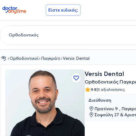
doctoranytime
Είστε ειδικός;
Ορθοδοντικοί
Παγκράτι
Versis Dental
Versis Dental
Ορθοδοντικός Παγκρ
|
9.8
5 αξιολογήσεις
Διεύθυνση
Πρατίνου 9 , 
Σοφούλη 27 & Αριστε