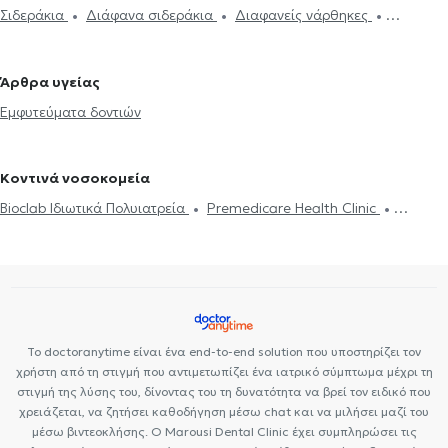
Σιδεράκια
Διάφανα σιδεράκια
Διαφανείς νάρθηκες
Ορθοδοντικοί στην Παλλήνη
Ορθοδοντικοί στους Αμπελόκηπους
Εμφυτεύματα δοντιών
Ορθοδοντικοί στο Ίλιον
Ορθοδοντικοί στα Κάτω Πατήσια
Ορθοδοντικοί στη Δροσιά
Ορθοδοντικοί στην Αθήνα
Άρθρα υγείας
Ορθοδοντικοί στου Γκύζη
Ορθοδοντικοί στου Ζωγράφου
Εμφυτεύματα δοντιών
Ορθοδοντικοί στην Πλατεία Μαβίλη
Ορθοδοντικοί στα Ιλίσια
Ορθοδοντικοί στο Κολωνάκι
Ορθοδοντικοί στην Καισαριανή
Κοντινά νοσοκομεία
Bioclab Ιδιωτικά Πολυιατρεία
Premedicare Health Clinic
Premedicare health clinic
Ιάζω
Center NT-CardioMetabolics
Το doctoranytime είναι ένα end-to-end solution που υποστηρίζει τον
χρήστη από τη στιγμή που αντιμετωπίζει ένα ιατρικό σύμπτωμα μέχρι τη
στιγμή της λύσης του, δίνοντας του τη δυνατότητα να βρεί τον ειδικό που
χρειάζεται, να ζητήσει καθοδήγηση μέσω chat και να μιλήσει μαζί του
μέσω βιντεοκλήσης. Ο Marousi Dental Clinic έχει συμπληρώσει τις