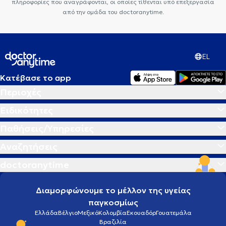
πληροφορίες που αναγράφονται, οι οποίες τίθενται υπό επεξεργασία
από την ομάδα του doctoranytime.
EL
Κατέβασε το app
Περιοχές
Ειδικότητες
Παθήσεις/Υπηρεσίες
Αναζητήσεις
doctoranytime
Διαμορφώνουμε το μέλλον της υγείας
παγκοσμίως
Ελλάδα
Βέλγιο
Μεξικό
Κολομβία
Εκουαδόρ
Γουατεμάλα
Βραζιλία