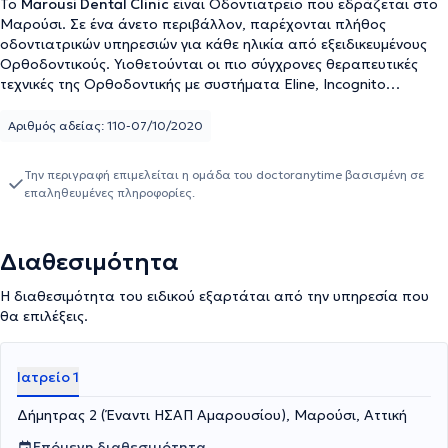
To
Marousi Dental Clinic
είναι Οδοντιατρείο που εδράζεται στο
Μαρούσι. Σε ένα άνετο περιβάλλον, παρέχονται πλήθος
οδοντιατρικών υπηρεσιών για κάθε ηλικία από εξειδικευμένους
Ορθοδοντικούς. Υιοθετούνται οι πιο σύγχρονες θεραπευτικές
τεχνικές της Ορθοδοντικής με συστήματα Eline, Incognito
(Γλωσσική/Aόρατη Ορθοδοντική) και Invisalign, K-Line, CA
aligners (Διαφανείς Ορθοδοντικοί νάρθηκες). Βασικό μέλημα είναι
Αριθμός αδείας: 110-07/10/2020
η εφαρμογή λύσεων απόλυτα προσαρμοσμένων στις ανάγκες των
ασθενών.
Την περιγραφή επιμελείται η ομάδα του doctoranytime βασισμένη σε
επαληθευμένες πληροφορίες.
Διαθεσιμότητα
Η διαθεσιμότητα του ειδικού εξαρτάται από την υπηρεσία που
θα επιλέξεις.
Ιατρείο 1
Δήμητρας 2 (Έναντι ΗΣΑΠ Αμαρουσίου), Μαρούσι, Αττική
Επόμενη διαθεσιμότητα