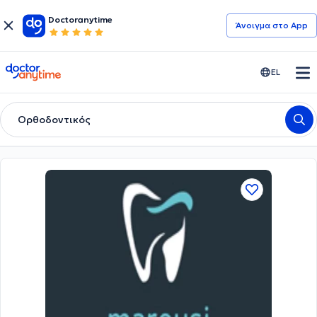
Doctoranytime
Άνοιγμα στο App
doctoranytime
EL
Ορθοδοντικός