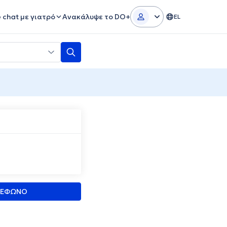
e chat με γιατρό
Ανακάλυψε το DO+
EL
ΛΕΦΩΝΟ