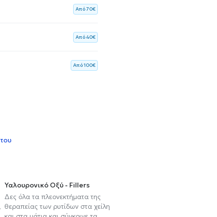
Aπό 70€
Aπό 40€
Aπό 100€
 του
Υαλουρονικό Οξύ - Fillers
Δες όλα τα πλεονεκτήματα της
,
θεραπείας των ρυτίδων στα χείλη
και στα μάτια και σύγκρινε τα