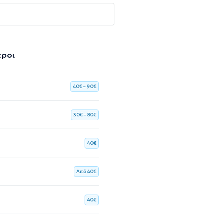
τροι
40€ – 90€
30€ – 80€
40€
Aπό 40€
40€