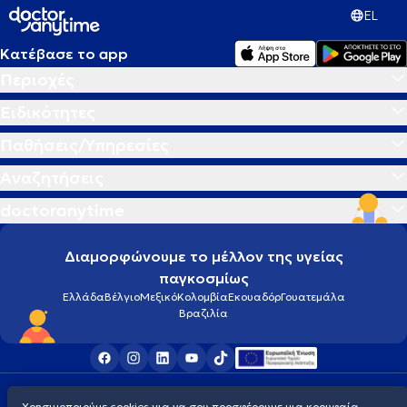
EL
Κατέβασε το app
Περιοχές
Ειδικότητες
Παθήσεις/Υπηρεσίες
Αναζητήσεις
doctoranytime
Διαμορφώνουμε το μέλλον της υγείας
παγκοσμίως
Ελλάδα
Βέλγιο
Μεξικό
Κολομβία
Εκουαδόρ
Γουατεμάλα
Βραζιλία
Οροι χρήσης
Cookies
Πολιτική προστασίας προσωπικού απορρήτου
Χρησιμοποιούμε cookies για να σου προσφέρουμε μια κορυφαία