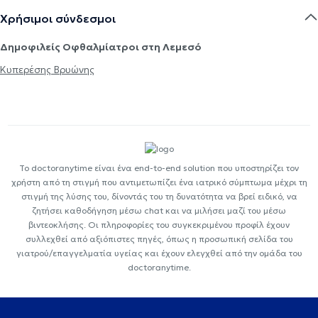
Χρήσιμοι σύνδεσμοι
Δημοφιλείς Οφθαλμίατροι στη Λεμεσό
Κυπερέσης Βρυώνης
Το doctoranytime είναι ένα end-to-end solution που υποστηρίζει τον
χρήστη από τη στιγμή που αντιμετωπίζει ένα ιατρικό σύμπτωμα μέχρι τη
στιγμή της λύσης του, δίνοντάς του τη δυνατότητα να βρεί ειδικό, να
ζητήσει καθοδήγηση μέσω chat και να μιλήσει μαζί του μέσω
βιντεοκλήσης. Οι πληροφορίες του συγκεκριμένου προφίλ έχουν
συλλεχθεί από αξιόπιστες πηγές, όπως η προσωπική σελίδα του
γιατρού/επαγγελματία υγείας και έχουν ελεγχθεί από την ομάδα του
doctoranytime.