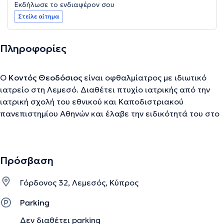
Εκδήλωσε το ενδιαφέρον σου
Στείλε αίτημα
Πληροφορίες
Ο
Κοντός Θεοδόσιος
είναι οφθαλμίατρος με ιδιωτικό
ιατρείο στη Λεμεσό. Διαθέτει πτυχίο ιατρικής από την
ιατρική σχολή του εθνικού και Καποδιστριακού
πανεπιστημίου Αθηνών και έλαβε την ειδικότητά του στο
γενικό νοσοκομείο Αθηνών «Γ. Γεννηματάς». Ακόμα, έχει
την ειδικότητα της οφθαλμολογίας της ελληνικής
εταιρείας υαλοειδούς αμφιβληστροοειδούς και είναι
Πρόσβαση
μέλος της ελληνικής εταιρείας ενδοφθάλμιων φακών και
διαθλαστικής χειρουργικής. Τέλος, στο σύγχρονο ιατρείο
Γόρδονος 32, Λεμεσός, Κύπρος
του προσφέρει υπηρεσίες όπως ο διαθλαστικός έλεγχος
(μέτρηση μυωπίας, αστιγματισμού κλπ), βυθοσκόπηση και
Parking
τονομέτρηση ενώ, διαθέτει ιδιαίτερη εμπειρία σε
Δεν διαθέτει parking
παθήσεις όπως, το γλαύκωμα, το χαλάζιο, η ωχρά κηλίδα,