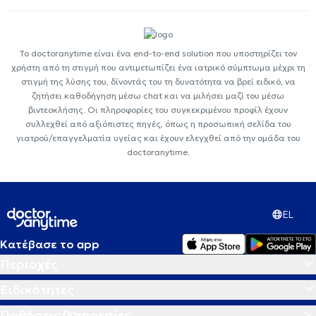
Το doctoranytime είναι ένα end-to-end solution που υποστηρίζει τον
χρήστη από τη στιγμή που αντιμετωπίζει ένα ιατρικό σύμπτωμα μέχρι τη
στιγμή της λύσης του, δίνοντάς του τη δυνατότητα να βρεί ειδικό, να
ζητήσει καθοδήγηση μέσω chat και να μιλήσει μαζί του μέσω
βιντεοκλήσης. Οι πληροφορίες του συγκεκριμένου προφίλ έχουν
συλλεχθεί από αξιόπιστες πηγές, όπως η προσωπική σελίδα του
γιατρού/επαγγελματία υγείας και έχουν ελεγχθεί από την ομάδα του
doctoranytime.
EL
Κατέβασε το app
Περιοχές
Ειδικότητες
Παθήσεις/Υπηρεσίες