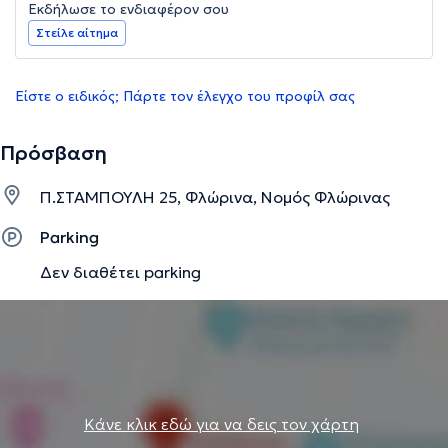
Εκδήλωσε το ενδιαφέρον σου
Στείλε αίτημα
Είστε ο ειδικός; Πάρτε τον έλεγχο του προφίλ σας
Πρόσβαση
Π.ΣΤΑΜΠΟΥΛΗ 25, Φλώρινα, Νομός Φλώρινας
Parking
Δεν διαθέτει parking
Κάνε κλικ εδώ για να δεις τον χάρτη