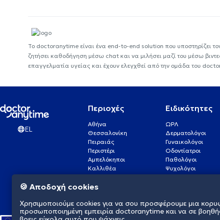
Το doctoranytime είναι ένα end-to-end solution που υποστηρίζει το
ζητήσει καθοδήγηση μέσω chat και να μιλήσει μαζί του μέσω βιντ
επαγγελματία υγείας και έχουν ελεγχθεί από την ομάδα του docto
Περιοχές
Ειδικότητες
Αθήνα
ΩΡΛ
EL
Θεσσαλονίκη
Δερματολόγοι
Πειραιάς
Γυναικολόγοι
Περιστέρι
Οδοντίατροι
Αμπελόκηποι
Παθολόγοι
Καλλιθέα
Ψυχολόγοι
Πάτρα
Οφθαλμίατροι
🍪 Αποδοχή cookies
Γλυφάδα
Ενδοκρινολόγοι
Νίκαια
Ουρολόγοι
Χρησιμοποιούμε cookies για να σου προσφέρουμε μια κορυ
Νέα Σμύρνη
Καρδιολόγοι
προσωποποιημένη εμπειρία doctoranytime και να σε βοηθή
βρεις εύκολα αυτό που ψάχνεις.