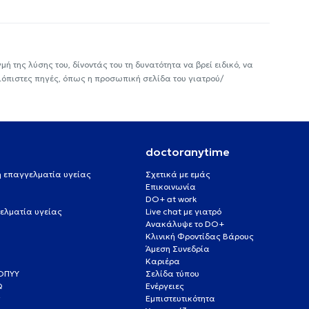
ή της λύσης του, δίνοντάς του τη δυνατότητα να βρεί ειδικό, να
ιόπιστες πηγές, όπως η προσωπική σελίδα του γιατρού/
doctoranytime
 ή επαγγελματία υγείας
Σχετικά με εμάς
Επικοινωνία
DO+ at work
ελματία υγείας
Live chat με γιατρό
Ανακάλυψε το DO+
Κλινική Φροντίδας Βάρους
Άμεση Συνεδρία
Καριέρα
ΕΟΠΥΥ
Σελίδα τύπου
Q
Ενέργειες
ς
Εμπιστευτικότητα