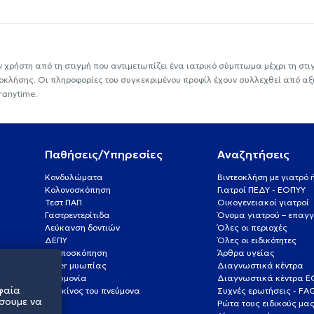
ν χρήστη από τη στιγμή που αντιμετωπίζει ένα ιατρικό σύμπτωμα μέχρι τη στιγμ
εοκλήσης. Οι πληροφορίες του συγκεκριμένου προφίλ έχουν συλλεχθεί από αξ
ranytime.
Παθήσεις/Υπηρεσίες
Αναζητήσεις
Κονδυλώματα
Βιντεοκλήση με γιατρό
Κολονοσκόπηση
Γιατροί ΠΕΔΥ - ΕΟΠΥΥ
Τεστ ΠΑΠ
Οικογενειακοί γιατροί
Γαστρεντερίτιδα
Όνομα γιατρού – επαγγ
Λεύκανση δοντιών
Όλες οι περιοχές
ΔΕΠΥ
Όλες οι ειδικότητες
Κολποσκόπηση
Άρθρα υγείας
Laser μυωπίας
Διαγνωστικά κέντρα
Πνευμονία
Διαγνωστικά κέντρα 
φαία
Καρκίνος του πνεύμονα
Συχνές ερωτήσεις - FA
σουμε να
Ρώτα τους ειδικούς μα