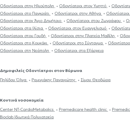
Οδοντίατροι στην Ηλιούπολη
Οδοντίατροι στον Υμηττό
Οδοντίατ
Οδοντίατροι στο Παγκράτι
Οδοντίατροι στην Αθήνα
Οδοντίατρο
Οδοντίατροι στον Άγιο Δημήτριο
Οδοντίατροι στου Ζωγράφου
Ο
Οδοντίατροι στα Ιλίσια
Οδοντίατροι στον Ευαγγελισμό
Οδοντίατ
Οδοντίατροι στου Γουδή
Οδοντίατροι στην Πλατεία Μαβίλη
Οδον
Οδοντίατροι στο Κουκάκι
Οδοντίατροι στο Σύνταγμα
Οδοντίατρο
Οδοντίατροι στη Νεάπολη
Οδοντίατροι στα Εξάρχεια
Δημοφιλείς Οδοντίατροι στον Βύρωνα
Πηλίδου Όλγα
Ρεμιγιάκης Παναγιώτης
Σίμου Θεοδώρα
Κοντινά νοσοκομεία
Center NT-CardioMetabolics
Premedicare health clinic
Premedic
Bioclab Ιδιωτικά Πολυιατρεία