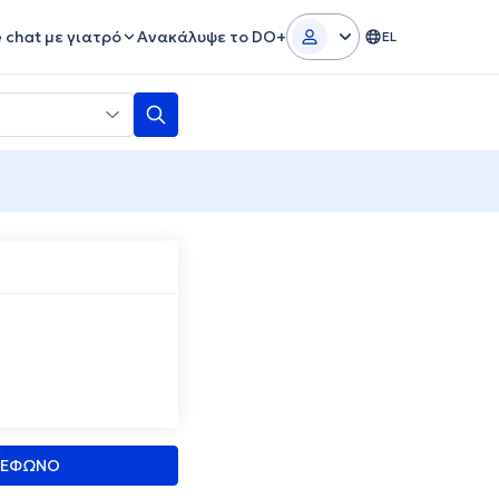
e chat με γιατρό
Ανακάλυψε το DO+
EL
ΛΕΦΩΝΟ