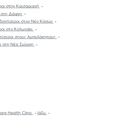
ροι στην Καισαριανή
ι στη Δάφνη
δοντίατροι στον Νέο Κόσμο
ροι στο Κολωνάκι
τίατροι στους Αμπελόκηπους
ι στη Νέα Σμύρνη
are Health Clinic
Ιάζω