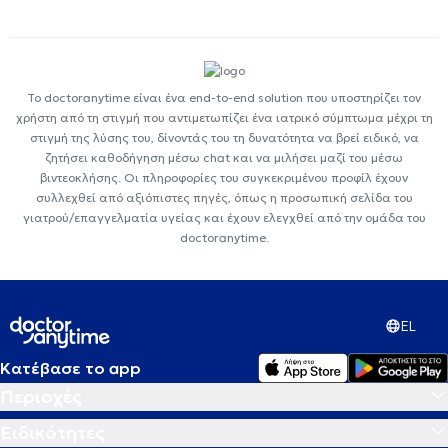
Το doctoranytime είναι ένα end-to-end solution που υποστηρίζει τον
χρήστη από τη στιγμή που αντιμετωπίζει ένα ιατρικό σύμπτωμα μέχρι τη
στιγμή της λύσης του, δίνοντάς του τη δυνατότητα να βρεί ειδικό, να
ζητήσει καθοδήγηση μέσω chat και να μιλήσει μαζί του μέσω
βιντεοκλήσης. Οι πληροφορίες του συγκεκριμένου προφίλ έχουν
συλλεχθεί από αξιόπιστες πηγές, όπως η προσωπική σελίδα του
γιατρού/επαγγελματία υγείας και έχουν ελεγχθεί από την ομάδα του
doctoranytime.
EL
Κατέβασε το app
Περιοχές
Ειδικότητες