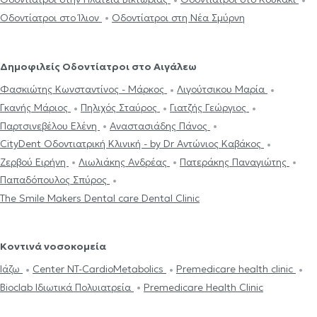
Οδοντίατροι στο Ίλιον
Οδοντίατροι στη Νέα Σμύρνη
Δημοφιλείς Οδοντίατροι στο Αιγάλεω
Φασκιώτης Κωνσταντίνος - Μάρκος
Λιγούτσικου Μαρία
Γκανής Μάριος
Πηλιχός Σταύρος
Γιατζής Γεώργιος
Παρτσινεβέλου Ελένη
Αναστασιάδης Πάνος
CityDent Οδοντιατρική Κλινική - by Dr Αντώνιος Καβάκος
Ζερβού Ειρήνη
Λιωλιάκης Ανδρέας
Πατεράκης Παναγιώτης
Παπαδόπουλος Σπύρος
The Smile Makers Dental care Dental Clinic
Κοντινά νοσοκομεία
Ιάζω
Center NT-CardioMetabolics
Premedicare health clinic
Bioclab Ιδιωτικά Πολυιατρεία
Premedicare Health Clinic