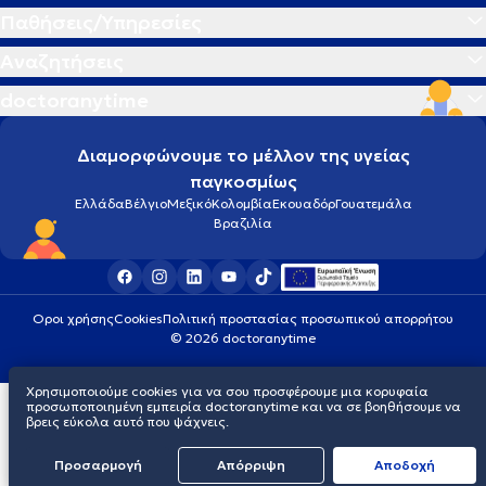
Παθήσεις/Υπηρεσίες
Αναζητήσεις
doctoranytime
Διαμορφώνουμε το μέλλον της υγείας
παγκοσμίως
Ελλάδα
Βέλγιο
Μεξικό
Κολομβία
Εκουαδόρ
Γουατεμάλα
Βραζιλία
Οροι χρήσης
Cookies
Πολιτική προστασίας προσωπικού απορρήτου
© 2026 doctoranytime
Χρησιμοποιούμε cookies για να σου προσφέρουμε μια κορυφαία
προσωποποιημένη εμπειρία doctoranytime και να σε βοηθήσουμε να
βρεις εύκολα αυτό που ψάχνεις.
Προσαρμογή
Απόρριψη
Aποδοχή