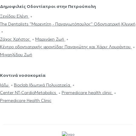
Δημοφιλείς Οδοντίατροι στην Πετρούπολη
Ξενίδου Ελένη
The Dentalists ''Μερεντίτη - Παναγιωτόπουλος'' Οδοντιατρική Κλινική
Ζάχος Χρήστος
Μαρινάκη Ζωή
Κέντρο οδοντιατρικής φροντίδας Παναγιώτης και Χάρις Λουράντου
Μιχαηλίδου Ζωή
Κοντινά νοσοκομεία
Ιάζω
Bioclab Ιδιωτικά Πολυιατρεία
Center NT-CardioMetabolics
Premedicare health clinic
Premedicare Health Clinic