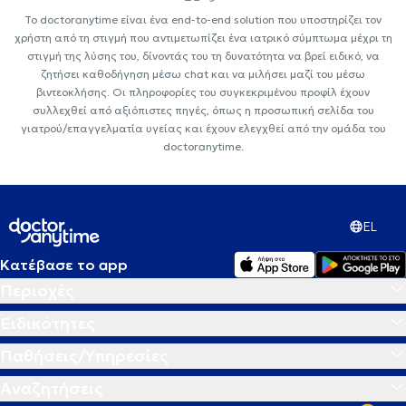
Το doctoranytime είναι ένα end-to-end solution που υποστηρίζει τον
χρήστη από τη στιγμή που αντιμετωπίζει ένα ιατρικό σύμπτωμα μέχρι τη
στιγμή της λύσης του, δίνοντάς του τη δυνατότητα να βρεί ειδικό, να
ζητήσει καθοδήγηση μέσω chat και να μιλήσει μαζί του μέσω
βιντεοκλήσης. Οι πληροφορίες του συγκεκριμένου προφίλ έχουν
συλλεχθεί από αξιόπιστες πηγές, όπως η προσωπική σελίδα του
γιατρού/επαγγελματία υγείας και έχουν ελεγχθεί από την ομάδα του
doctoranytime.
EL
Κατέβασε το app
Περιοχές
Ειδικότητες
Παθήσεις/Υπηρεσίες
Αναζητήσεις