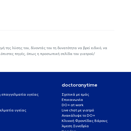
ή της λύσης του, δίνοντάς του τη δυνατότητα να βρεί ειδικό, να
ιόπιστες πηγές, όπως η προσωπική σελίδα του γιατρού/
doctoranytime
 ή επαγγελματία υγείας
Σχετικά με εμάς
Επικοινωνία
DO+ at work
ελματία υγείας
Live chat με γιατρό
Ανακάλυψε το DO+
Κλινική Φροντίδας Βάρους
Άμεση Συνεδρία