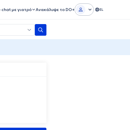
e chat με γιατρό
Ανακάλυψε το DO+
EL