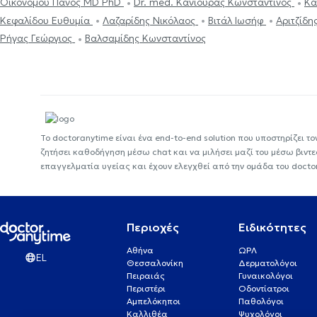
Οικονόμου Πάνος MD PhD
Dr. med. Κανιούρας Κωνσταντίνος
Κα
Κεφαλίδου Ευθυμία
Λαζαρίδης Νικόλαος
Βιτάλ Ιωσήφ
Αριτζίδη
Ρήγας Γεώργιος
Βαλσαμίδης Κωνσταντίνος
Το doctoranytime είναι ένα end-to-end solution που υποστηρίζει το
ζητήσει καθοδήγηση μέσω chat και να μιλήσει μαζί του μέσω βιντ
επαγγελματία υγείας και έχουν ελεγχθεί από την ομάδα του docto
Περιοχές
Ειδικότητες
Αθήνα
ΩΡΛ
EL
Θεσσαλονίκη
Δερματολόγοι
Πειραιάς
Γυναικολόγοι
Περιστέρι
Οδοντίατροι
Αμπελόκηποι
Παθολόγοι
Καλλιθέα
Ψυχολόγοι