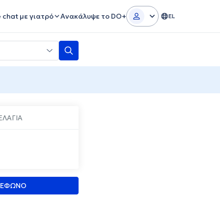
e chat με γιατρό
Ανακάλυψε το DO+
EL
ΕΛΑΓΙΑ
ΛΕΦΩΝΟ