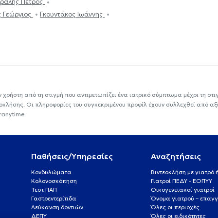
ραλής Πέτρος
ς Γεώργιος
Γκουντάκος Ιωάννης
ν χρήστη από τη στιγμή που αντιμετωπίζει ένα ιατρικό σύμπτωμα μέχρι τη στιγμ
εοκλήσης. Οι πληροφορίες του συγκεκριμένου προφίλ έχουν συλλεχθεί από αξ
ranytime.
Παθήσεις/Υπηρεσίες
Αναζητήσεις
Κονδυλώματα
Βιντεοκλήση με γιατρό
Κολονοσκόπηση
Γιατροί ΠΕΔΥ - ΕΟΠΥΥ
Τεστ ΠΑΠ
Οικογενειακοί γιατροί
Γαστρεντερίτιδα
Όνομα γιατρού – επαγγ
Λεύκανση δοντιών
Όλες οι περιοχές
ΔΕΠΥ
Όλες οι ειδικότητες