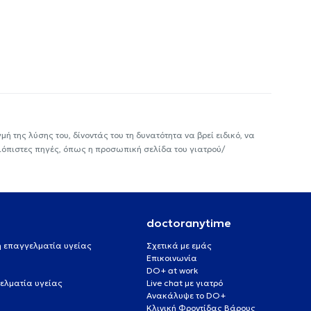
ή της λύσης του, δίνοντάς του τη δυνατότητα να βρεί ειδικό, να
ιόπιστες πηγές, όπως η προσωπική σελίδα του γιατρού/
doctoranytime
 ή επαγγελματία υγείας
Σχετικά με εμάς
Επικοινωνία
DO+ at work
ελματία υγείας
Live chat με γιατρό
Ανακάλυψε το DO+
Κλινική Φροντίδας Βάρους