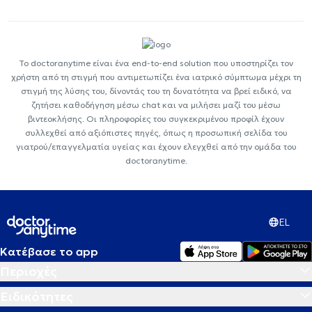
Το doctoranytime είναι ένα end-to-end solution που υποστηρίζει τον
χρήστη από τη στιγμή που αντιμετωπίζει ένα ιατρικό σύμπτωμα μέχρι τη
στιγμή της λύσης του, δίνοντάς του τη δυνατότητα να βρεί ειδικό, να
ζητήσει καθοδήγηση μέσω chat και να μιλήσει μαζί του μέσω
βιντεοκλήσης. Οι πληροφορίες του συγκεκριμένου προφίλ έχουν
συλλεχθεί από αξιόπιστες πηγές, όπως η προσωπική σελίδα του
γιατρού/επαγγελματία υγείας και έχουν ελεγχθεί από την ομάδα του
doctoranytime.
EL
Κατέβασε το app
Περιοχές
Ειδικότητες