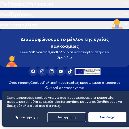
Παθήσεις/Υπηρεσίες
Αναζητήσεις
doctoranytime
Διαμορφώνουμε το μέλλον της υγείας
παγκοσμίως
Ελλάδα
Βέλγιο
Μεξικό
Κολομβία
Εκουαδόρ
Γουατεμάλα
Βραζιλία
Οροι χρήσης
Cookies
Πολιτική προστασίας προσωπικού απορρήτου
© 2026 doctoranytime
Χρησιμοποιούμε cookies για να σου προσφέρουμε μια κορυφαία
προσωποποιημένη εμπειρία doctoranytime και να σε βοηθήσουμε να
βρεις εύκολα αυτό που ψάχνεις.
Προσαρμογή
Απόρριψη
Aποδοχή