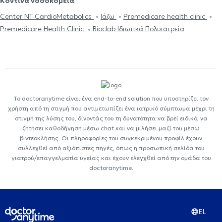
Κοντινά νοσοκομεία
Center NT-CardioMetabolics
Ιάζω
Premedicare health clinic
Premedicare Health Clinic
Bioclab Ιδιωτικά Πολυιατρεία
Το doctoranytime είναι ένα end-to-end solution που υποστηρίζει τον
χρήστη από τη στιγμή που αντιμετωπίζει ένα ιατρικό σύμπτωμα μέχρι τη
στιγμή της λύσης του, δίνοντάς του τη δυνατότητα να βρεί ειδικό, να
ζητήσει καθοδήγηση μέσω chat και να μιλήσει μαζί του μέσω
βιντεοκλήσης. Οι πληροφορίες του συγκεκριμένου προφίλ έχουν
συλλεχθεί από αξιόπιστες πηγές, όπως η προσωπική σελίδα του
γιατρού/επαγγελματία υγείας και έχουν ελεγχθεί από την ομάδα του
doctoranytime.
EL