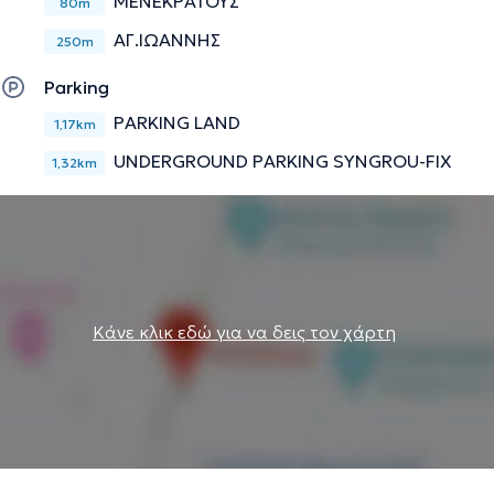
ΜΕΝΕΚΡΑΤΟΥΣ
80m
ΑΓ.ΙΩΑΝΝΗΣ
250m
Parking
PARKING LAND
1,17km
UNDERGROUND PARKING SYNGROU-FIX
1,32km
Κάνε κλικ εδώ για να δεις τον χάρτη