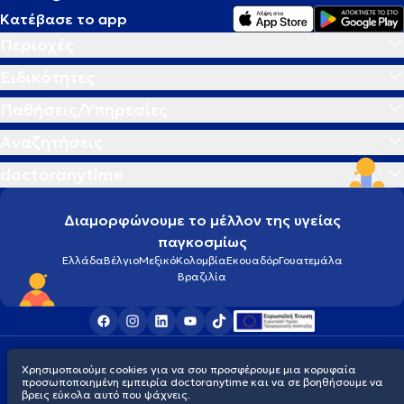
Κατέβασε το app
Περιοχές
Ειδικότητες
Παθήσεις/Υπηρεσίες
Αναζητήσεις
doctoranytime
Διαμορφώνουμε το μέλλον της υγείας
παγκοσμίως
Ελλάδα
Βέλγιο
Μεξικό
Κολομβία
Εκουαδόρ
Γουατεμάλα
Βραζιλία
Οροι χρήσης
Cookies
Πολιτική προστασίας προσωπικού απορρήτου
Χρησιμοποιούμε cookies για να σου προσφέρουμε μια κορυφαία
© 2026 doctoranytime
προσωποποιημένη εμπειρία doctoranytime και να σε βοηθήσουμε να
βρεις εύκολα αυτό που ψάχνεις.