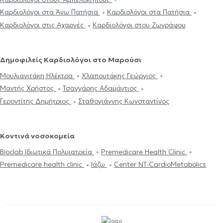
Καρδιολόγοι στα Άνω Πατήσια
Καρδιολόγοι στα Πατήσια
Καρδιολόγοι στις Αχαρνές
Καρδιολόγοι στου Ζωγράφου
Δημοφιλείς Καρδιολόγοι στο Μαρούσι
Μουλιανιτάκη Ηλέκτρα
Χλαπουτάκης Γεώργιος
Μαντής Χρήστος
Τσαγγάρης Αδαμάντιος
Γεροντίτης Δημήτριος
Σταθογιάννης Κωνσταντίνος
Κοντινά νοσοκομεία
Bioclab Ιδιωτικά Πολυιατρεία
Premedicare Health Clinic
Premedicare health clinic
Ιάζω
Center NT-CardioMetabolics