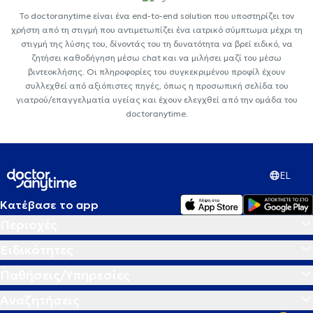
Το doctoranytime είναι ένα end-to-end solution που υποστηρίζει τον
χρήστη από τη στιγμή που αντιμετωπίζει ένα ιατρικό σύμπτωμα μέχρι τη
στιγμή της λύσης του, δίνοντάς του τη δυνατότητα να βρεί ειδικό, να
ζητήσει καθοδήγηση μέσω chat και να μιλήσει μαζί του μέσω
βιντεοκλήσης. Οι πληροφορίες του συγκεκριμένου προφίλ έχουν
συλλεχθεί από αξιόπιστες πηγές, όπως η προσωπική σελίδα του
γιατρού/επαγγελματία υγείας και έχουν ελεγχθεί από την ομάδα του
doctoranytime.
EL
Κατέβασε το app
Περιοχές
Ειδικότητες
Παθήσεις/Υπηρεσίες
Αναζητήσεις