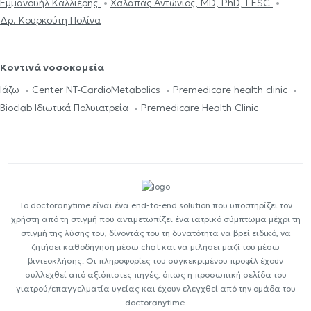
Εμμανουήλ Καλλιέρης
Χαλαπάς Αντώνιος, MD, PhD, FESC
Δρ. Κουρκούτη Πολίνα
Κοντινά νοσοκομεία
Ιάζω
Center NT-CardioMetabolics
Premedicare health clinic
Bioclab Ιδιωτικά Πολυιατρεία
Premedicare Health Clinic
Το doctoranytime είναι ένα end-to-end solution που υποστηρίζει τον
χρήστη από τη στιγμή που αντιμετωπίζει ένα ιατρικό σύμπτωμα μέχρι τη
στιγμή της λύσης του, δίνοντάς του τη δυνατότητα να βρεί ειδικό, να
ζητήσει καθοδήγηση μέσω chat και να μιλήσει μαζί του μέσω
βιντεοκλήσης. Οι πληροφορίες του συγκεκριμένου προφίλ έχουν
συλλεχθεί από αξιόπιστες πηγές, όπως η προσωπική σελίδα του
γιατρού/επαγγελματία υγείας και έχουν ελεγχθεί από την ομάδα του
doctoranytime.