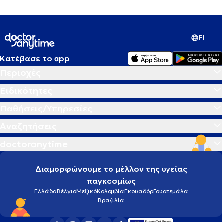
EL
Κατέβασε το app
Περιοχές
Ειδικότητες
Παθήσεις/Υπηρεσίες
Αναζητήσεις
doctoranytime
Διαμορφώνουμε το μέλλον της υγείας
παγκοσμίως
Ελλάδα
Βέλγιο
Μεξικό
Κολομβία
Εκουαδόρ
Γουατεμάλα
Βραζιλία