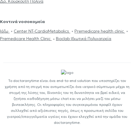
Δρ. Κουρκούτη Πολίνα
Κοντινά νοσοκομεία
Ιάζω
Center NT-CardioMetabolics
Premedicare health clinic
Premedicare Health Clinic
Bioclab Ιδιωτικά Πολυιατρεία
Το doctoranytime είναι ένα end-to-end solution που υποστηρίζει τον
χρήστη από τη στιγμή που αντιμετωπίζει ένα ιατρικό σύμπτωμα μέχρι τη
στιγμή της λύσης του, δίνοντάς του τη δυνατότητα να βρεί ειδικό, να
ζητήσει καθοδήγηση μέσω chat και να μιλήσει μαζί του μέσω
βιντεοκλήσης. Οι πληροφορίες του συγκεκριμένου προφίλ έχουν
συλλεχθεί από αξιόπιστες πηγές, όπως η προσωπική σελίδα του
γιατρού/επαγγελματία υγείας και έχουν ελεγχθεί από την ομάδα του
doctoranytime.