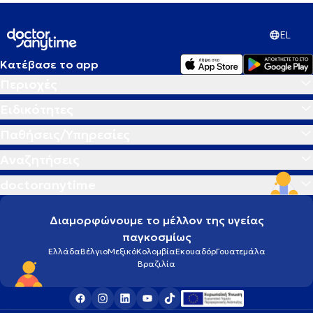
EL
Κατέβασε το app
Περιοχές
Ειδικότητες
Παθήσεις/Υπηρεσίες
Αναζητήσεις
doctoranytime
Διαμορφώνουμε το μέλλον της υγείας
παγκοσμίως
Ελλάδα
Βέλγιο
Μεξικό
Κολομβία
Εκουαδόρ
Γουατεμάλα
Βραζιλία