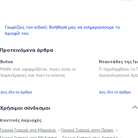
Γνωρίζεις τον ειδικό; Βοήθησέ μας να ενημερώσουμε το
προφίλ του
Προτεινόμενα άρθρα
Botox
Νταντάδες της Γε
Μάθε πού εφαρμόζεται, ποιες είναι οι
Τι περιλαμβάνει το
παρενέργειες και ποιο το κόστος
Δικαιολογητικά Χρε
Δες όλο το άρθρο
Δες όλο το άρθρο
Χρήσιμοι σύνδεσμοι
Κοντινές περιοχές
Γενικοί Γιατροί στο Μαρούσι
Γενικοί Γιατροί στην Πεύκη
Γενικοί Γιατροί στα Μελίσσια
Γενικοί Γιατροί στις Αχαρνές