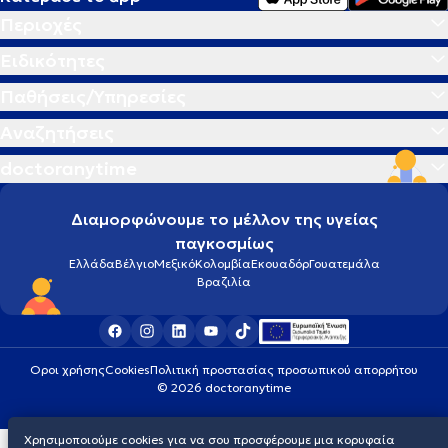
Περιοχές
Ειδικότητες
Παθήσεις/Υπηρεσίες
Αναζητήσεις
doctoranytime
Διαμορφώνουμε το μέλλον της υγείας
παγκοσμίως
Ελλάδα
Βέλγιο
Μεξικό
Κολομβία
Εκουαδόρ
Γουατεμάλα
Βραζιλία
Οροι χρήσης
Cookies
Πολιτική προστασίας προσωπικού απορρήτου
© 2026 doctoranytime
Χρησιμοποιούμε cookies για να σου προσφέρουμε μια κορυφαία