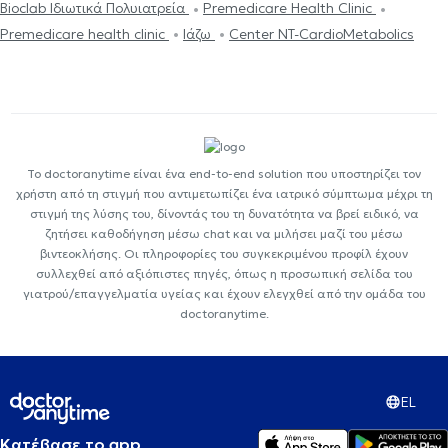
Bioclab Ιδιωτικά Πολυιατρεία
Premedicare Health Clinic
Premedicare health clinic
Ιάζω
Center NT-CardioMetabolics
Το doctoranytime είναι ένα end-to-end solution που υποστηρίζει τον
χρήστη από τη στιγμή που αντιμετωπίζει ένα ιατρικό σύμπτωμα μέχρι τη
στιγμή της λύσης του, δίνοντάς του τη δυνατότητα να βρεί ειδικό, να
ζητήσει καθοδήγηση μέσω chat και να μιλήσει μαζί του μέσω
βιντεοκλήσης. Οι πληροφορίες του συγκεκριμένου προφίλ έχουν
συλλεχθεί από αξιόπιστες πηγές, όπως η προσωπική σελίδα του
γιατρού/επαγγελματία υγείας και έχουν ελεγχθεί από την ομάδα του
doctoranytime.
EL
Κατέβασε το app