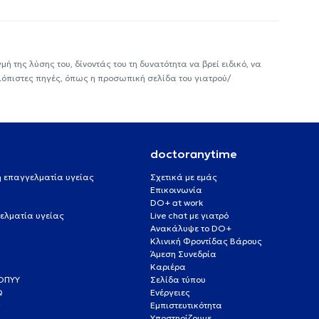
ή της λύσης του, δίνοντάς του τη δυνατότητα να βρεί ειδικό, να
ιόπιστες πηγές, όπως η προσωπική σελίδα του γιατρού/
doctoranytime
 ή επαγγελματία υγείας
Σχετικά με εμάς
Επικοινωνία
DO+ at work
ελματία υγείας
Live chat με γιατρό
Ανακάλυψε το DO+
Κλινική Φροντίδας Βάρους
Άμεση Συνεδρία
Καριέρα
ΕΟΠΥΥ
Σελίδα τύπου
Q
Ενέργειες
ς
Εμπιστευτικότητα
Υποστηρίζουμε