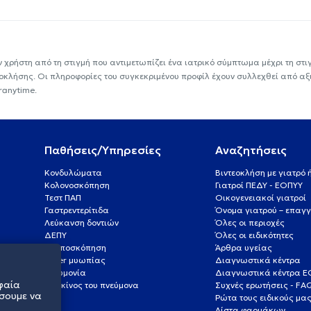
ν χρήστη από τη στιγμή που αντιμετωπίζει ένα ιατρικό σύμπτωμα μέχρι τη στιγμ
εοκλήσης. Οι πληροφορίες του συγκεκριμένου προφίλ έχουν συλλεχθεί από αξ
ranytime.
Παθήσεις/Υπηρεσίες
Αναζητήσεις
Κονδυλώματα
Βιντεοκλήση με γιατρό
Κολονοσκόπηση
Γιατροί ΠΕΔΥ - ΕΟΠΥΥ
Τεστ ΠΑΠ
Οικογενειακοί γιατροί
Γαστρεντερίτιδα
Όνομα γιατρού – επαγγ
Λεύκανση δοντιών
Όλες οι περιοχές
ΔΕΠΥ
Όλες οι ειδικότητες
Κολποσκόπηση
Άρθρα υγείας
Laser μυωπίας
Διαγνωστικά κέντρα
Πνευμονία
Διαγνωστικά κέντρα 
φαία
Καρκίνος του πνεύμονα
Συχνές ερωτήσεις - FA
σουμε να
Ρώτα τους ειδικούς μα
Λίστα φαρμάκων