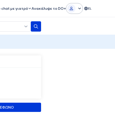
e chat με γιατρό
Ανακάλυψε το DO+
EL
ΛΕΦΩΝΟ