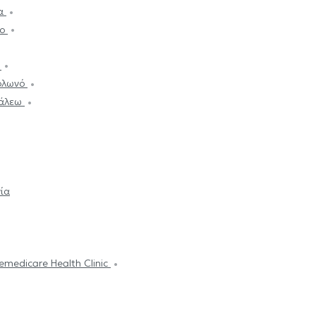
μα
ρο
α
Κολωνό
ιγάλεω
ία
emedicare Health Clinic