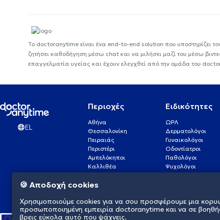
Το doctoranytime είναι ένα end-to-end solution που υποστηρίζει το
ζητήσει καθοδήγηση μέσω chat και να μιλήσει μαζί του μέσω βιντ
επαγγελματία υγείας και έχουν ελεγχθεί από την ομάδα του docto
Περιοχές
Ειδικότητες
Αθήνα
ΩΡΛ
EL
Θεσσαλονίκη
Δερματολόγοι
Πειραιάς
Γυναικολόγοι
Περιστέρι
Οδοντίατροι
Αμπελόκηποι
Παθολόγοι
Καλλιθέα
Ψυχολόγοι
Πάτρα
Οφθαλμίατροι
🍪 Αποδοχή cookies
Γλυφάδα
Ενδοκρινολόγοι
Νίκαια
Ουρολόγοι
Χρησιμοποιούμε cookies για να σου προσφέρουμε μια κορυ
Νέα Σμύρνη
Καρδιολόγοι
προσωποποιημένη εμπειρία doctoranytime και να σε βοηθή
βρεις εύκολα αυτό που ψάχνεις.