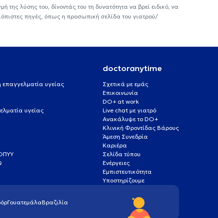
ή της λύσης του, δίνοντάς του τη δυνατότητα να βρεί ειδικό, να
ιόπιστες πηγές, όπως η προσωπική σελίδα του γιατρού/
doctoranytime
 ή επαγγελματία υγείας
Σχετικά με εμάς
Επικοινωνία
DO+ at work
ελματία υγείας
Live chat με γιατρό
Ανακάλυψε το DO+
Κλινική Φροντίδας Βάρους
Άμεση Συνεδρία
Καριέρα
ΕΟΠΥΥ
Σελίδα τύπου
Q
Ενέργειες
ς
Εμπιστευτικότητα
Υποστηρίζουμε
όρ
Γουατεμάλα
Βραζιλία