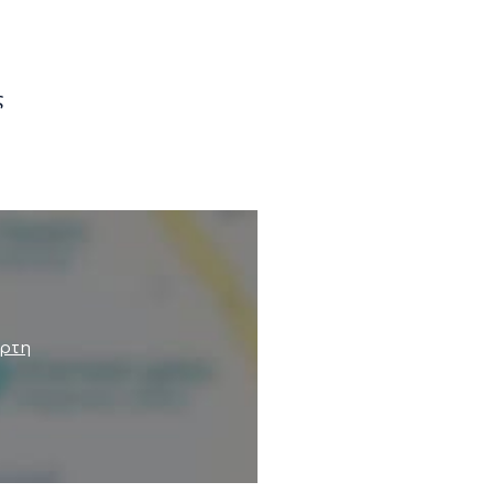
ς
άρτη