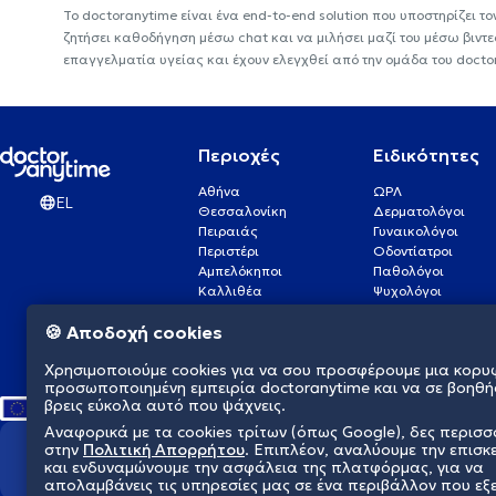
Το doctoranytime είναι ένα end-to-end solution που υποστηρίζει το
ζητήσει καθοδήγηση μέσω chat και να μιλήσει μαζί του μέσω βιντ
επαγγελματία υγείας και έχουν ελεγχθεί από την ομάδα του docto
Περιοχές
Ειδικότητες
Αθήνα
ΩΡΛ
EL
Θεσσαλονίκη
Δερματολόγοι
Πειραιάς
Γυναικολόγοι
Περιστέρι
Οδοντίατροι
Αμπελόκηποι
Παθολόγοι
Καλλιθέα
Ψυχολόγοι
Πάτρα
Οφθαλμίατροι
🍪 Αποδοχή cookies
Γλυφάδα
Ενδοκρινολόγοι
Νίκαια
Ουρολόγοι
Χρησιμοποιούμε cookies για να σου προσφέρουμε μια κορυ
Νέα Σμύρνη
Καρδιολόγοι
προσωποποιημένη εμπειρία doctoranytime και να σε βοηθή
βρεις εύκολα αυτό που ψάχνεις.
Αναφορικά με τα cookies τρίτων (όπως Google), δες περισ
στην
Πολιτική Απορρήτου
. Επιπλέον, αναλύουμε την επισκ
Διαμορφώνουμε το μέλλον τη
και ενδυναμώνουμε την ασφάλεια της πλατφόρμας, για να
απολαμβάνεις τις υπηρεσίες μας σε ένα περιβάλλον που εξ