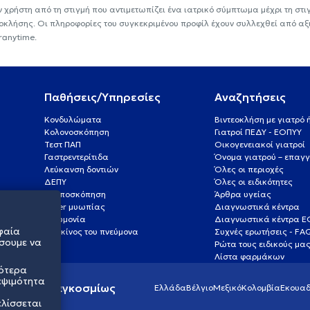
ν χρήστη από τη στιγμή που αντιμετωπίζει ένα ιατρικό σύμπτωμα μέχρι τη στιγμ
εοκλήσης. Οι πληροφορίες του συγκεκριμένου προφίλ έχουν συλλεχθεί από αξ
ranytime.
Παθήσεις/Υπηρεσίες
Αναζητήσεις
Κονδυλώματα
Βιντεοκλήση με γιατρό
Κολονοσκόπηση
Γιατροί ΠΕΔΥ - ΕΟΠΥΥ
Τεστ ΠΑΠ
Οικογενειακοί γιατροί
Γαστρεντερίτιδα
Όνομα γιατρού – επαγγ
Λεύκανση δοντιών
Όλες οι περιοχές
ΔΕΠΥ
Όλες οι ειδικότητες
Κολποσκόπηση
Άρθρα υγείας
Laser μυωπίας
Διαγνωστικά κέντρα
Πνευμονία
Διαγνωστικά κέντρα 
φαία
Καρκίνος του πνεύμονα
Συχνές ερωτήσεις - FA
σουμε να
Ρώτα τους ειδικούς μα
Λίστα φαρμάκων
σότερα
εψιμότητα
ς υγείας παγκοσμίως
Ελλάδα
Βέλγιο
Μεξικό
Κολομβία
Εκουαδ
ελίσσεται