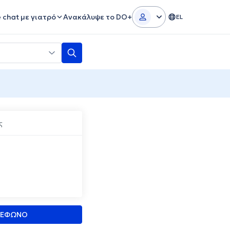
e chat με γιατρό
Ανακάλυψε το DO+
EL
ς
ΛΕΦΩΝΟ