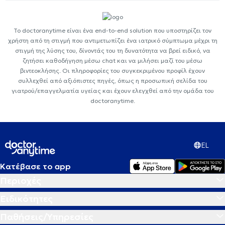
Το doctoranytime είναι ένα end-to-end solution που υποστηρίζει τον
χρήστη από τη στιγμή που αντιμετωπίζει ένα ιατρικό σύμπτωμα μέχρι τη
στιγμή της λύσης του, δίνοντάς του τη δυνατότητα να βρεί ειδικό, να
ζητήσει καθοδήγηση μέσω chat και να μιλήσει μαζί του μέσω
βιντεοκλήσης. Οι πληροφορίες του συγκεκριμένου προφίλ έχουν
συλλεχθεί από αξιόπιστες πηγές, όπως η προσωπική σελίδα του
γιατρού/επαγγελματία υγείας και έχουν ελεγχθεί από την ομάδα του
doctoranytime.
EL
Κατέβασε το app
Περιοχές
Ειδικότητες
Παθήσεις/Υπηρεσίες