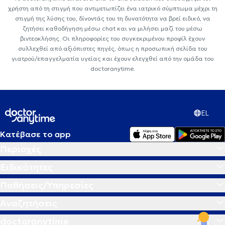
χρήστη από τη στιγμή που αντιμετωπίζει ένα ιατρικό σύμπτωμα μέχρι τη
στιγμή της λύσης του, δίνοντάς του τη δυνατότητα να βρεί ειδικό, να
ζητήσει καθοδήγηση μέσω chat και να μιλήσει μαζί του μέσω
βιντεοκλήσης. Οι πληροφορίες του συγκεκριμένου προφίλ έχουν
συλλεχθεί από αξιόπιστες πηγές, όπως η προσωπική σελίδα του
γιατρού/επαγγελματία υγείας και έχουν ελεγχθεί από την ομάδα του
doctoranytime.
EL
Κατέβασε το app
Περιοχές
Ειδικότητες
Παθήσεις/Υπηρεσίες
Αναζητήσεις
doctoranytime