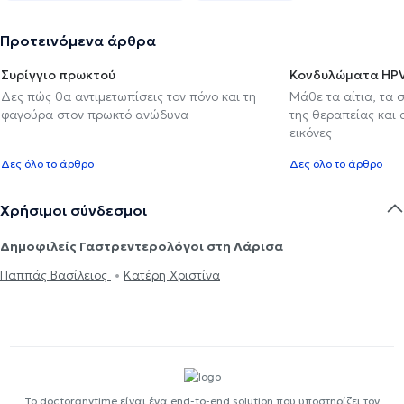
Προτεινόμενα άρθρα
Συρίγγιο πρωκτού
Κονδυλώματα HP
Δες πώς θα αντιμετωπίσεις τον πόνο και τη
Μάθε τα αίτια, τα 
φαγούρα στον πρωκτό ανώδυνα
της θεραπείας και
εικόνες
Δες όλο το άρθρο
Δες όλο το άρθρο
Χρήσιμοι σύνδεσμοι
Δημοφιλείς Γαστρεντερολόγοι στη Λάρισα
Παππάς Βασίλειος
Κατέρη Χριστίνα
Το doctoranytime είναι ένα end-to-end solution που υποστηρίζει τον