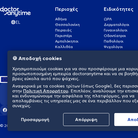
Περιοχές
Ειδικότητες
Αθήνα
ΩΡΛ
EL
Θεσσαλονίκη
Δερματολόγοι
Πειραιάς
Γυναικολόγοι
Περιστέρι
Οδοντίατροι
Αμπελόκηποι
Παθολόγοι
Καλλιθέα
Ψυχολόγοι
Πάτρα
Οφθαλμίατροι
🍪 Αποδοχή cookies
Γλυφάδα
Ενδοκρινολόγοι
Νίκαια
Ουρολόγοι
Χρησιμοποιούμε cookies για να σου προσφέρουμε μια κορυ
Νέα Σμύρνη
Καρδιολόγοι
προσωποποιημένη εμπειρία doctoranytime και να σε βοηθή
βρεις εύκολα αυτό που ψάχνεις.
Αναφορικά με τα cookies τρίτων (όπως Google), δες περισ
στην
Πολιτική Απορρήτου
. Επιπλέον, αναλύουμε την επισκ
Διαμορφώνουμε το μέλλον τη
και ενδυναμώνουμε την ασφάλεια της πλατφόρμας, για να
απολαμβάνεις τις υπηρεσίες μας σε ένα περιβάλλον που εξ
συνεχώς.
Προσαρμογή
Απόρριψη
Aπο
© 2026 doctoranytime