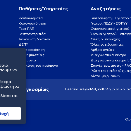
Παθήσεις/Υπηρεσίες
Αναζητήσεις
Κονδυλώματα
Βιντεοκλήση με γιατρό
Κολονοσκόπηση
Γιατροί ΠΕΔΥ - ΕΟΠΥΥ
Τεστ ΠΑΠ
Οικογενειακοί γιατροί
Γαστρεντερίτιδα
Όνομα γιατρού – επαγγ
Λεύκανση δοντιών
Όλες οι περιοχές
ΔΕΠΥ
Όλες οι ειδικότητες
Κολποσκόπηση
Άρθρα υγείας
Laser μυωπίας
Διαγνωστικά κέντρα
Πνευμονία
Διαγνωστικά κέντρα 
φαία
Καρκίνος του πνεύμονα
Συχνές ερωτήσεις - FA
σουμε να
Ρώτα τους ειδικούς μα
Λίστα φαρμάκων
σότερα
εψιμότητα
ς υγείας παγκοσμίως
Ελλάδα
Βέλγιο
Μεξικό
Κολομβία
Εκουαδ
ελίσσεται
δοχή
Ορ