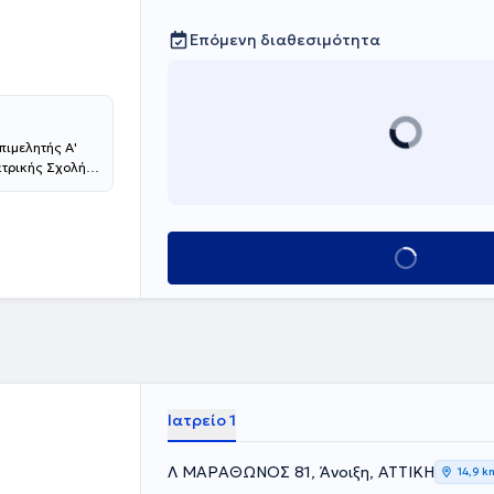
Επόμενη διαθεσιμότητα
πιμελητής Α'
ατρικής Σχολής
χος
ρακολουθεί
ο 2013 μετέβη
ετεκπαιδεύτηκε
Κλείσε ραντεβού
on Trust of
οσοκομείο
ασικής
γγειακή
 Προσπέλαση.
ογραφημάτων
ηνικών και
ο γιατρός
Ιατρείο 1
ρον στη
διεθνώς.
Λ ΜΑΡΑΘΩΝΟΣ 81, Άνοιξη, ΑΤΤΙΚΗ
14,9 k