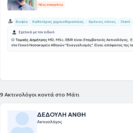
Νέος συνεργάτης
Βιοψία
Καθετήρας χημειοθεραπείας
Χρόνιος πόνος
Stent
Σχετικά με τον ειδικό
Ο
Τομαής Δημήτρης
MD, MSc, EBIR είναι Επεμβατικός Ακτινολόγος, Ε
στο Γενικό Νοσοκομείο Αθηνών "Ευαγγελισμός". Είναι απόφοιτος της Ι
του Εθνικού και Καποδιστριακού Πανεπιστημίου Αθηνών (ΕΚΠΑ), κάτο
μεταπτυχιακού τίτλου σπουδών στην Επεμβατική Ακτινολογία και πα
ασθενείς στην Βιοκλινική Αθηνών και στο Theparis General Hospital. Τ
στο Ηνωμένο Βασίλειο, όπου κατά την διάρκεια της ειδικότητας του μ
στην Επεμβατική Ακτινολογία στον Guy's and St Thomas' NHS Foundati
London, ενώ έλαβε τίτλο στην Επεμβατική Ακτινολογία από το Γενικό Ν
Αθηνών "Ευαγγελισμός" το 2019. Ειδικεύθηκε σε όλο το φάσμα της κλ
Ακτινολογίας και της Επεμβατικής Ακτινολογίας με κατεύθυνση την Α
Επεμβατική Ακτινολογία την Επεμβατική Ογκολογία και την Αγγειακή
9
Ακτινολόγοι κοντά στο Μάτι
Έχει εκπαίδευση στη διενέργεια και ερμηνεία των έγχρωμων υπερηχ
(triplex) των αρτηριών και φλεβών. Έχει συμμετάσχει σε πληθώρα ελλ
διεθνών συνεδρίων, με παρουσίαση εργασιών και βραβεύσεις. Τέλος, 
ΔΕΔΟΥΛΗ ΑΝΘΗ
ασχολείται ενεργά με τη συγγραφή μελετών και έχει ιδιαίτερο ενδιαφέ
συγγραφή δημοσιεύσεων στα πιο έγκυρα περιοδικά πανελλαδικά και 
Ακτινολόγος