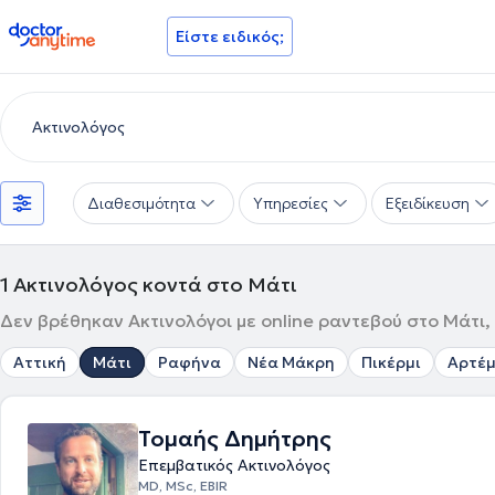
doctoranytime
Είστε ειδικός;
Διαθεσιμότητα
Υπηρεσίες
Εξειδίκευση
1
Ακτινολόγος κοντά στο Μάτι
Δεν βρέθηκαν Ακτινολόγοι με online ραντεβού στο Μάτι, 
Αττική
Μάτι
Ραφήνα
Νέα Μάκρη
Πικέρμι
Αρτέμ
Τομαής Δημήτρης
Επεμβατικός Ακτινολόγος
MD, MSc, EBIR