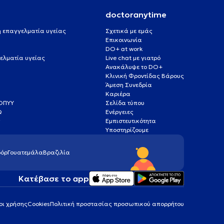
doctoranytime
 ή επαγγελματία υγείας
Σχετικά με εμάς
Επικοινωνία
DO+ at work
ελματία υγείας
Live chat με γιατρό
Ανακάλυψε το DO+
Κλινική Φροντίδας Βάρους
Άμεση Συνεδρία
Καριέρα
ΕΟΠΥΥ
Σελίδα τύπου
Q
Ενέργειες
ς
Εμπιστευτικότητα
Υποστηρίζουμε
όρ
Γουατεμάλα
Βραζιλία
Κατέβασε το app
οι χρήσης
Cookies
Πολιτική προστασίας προσωπικού απορρήτου