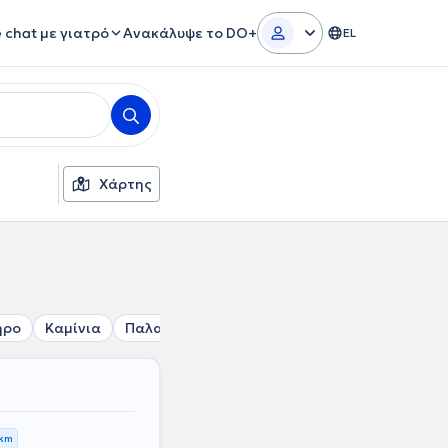
e chat με γιατρό
Ανακάλυψε το DO+
EL
Χάρτης
ηρο
Καμίνια
Παλαιό Φάληρο
Νίκαια
Βουλιαγμένη
 km