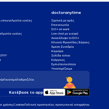
doctoranytime
 ή επαγγελματία υγείας
Σχετικά με εμάς
Επικοινωνία
DO+ at work
ελματία υγείας
Live chat με γιατρό
Ανακάλυψε το DO+
Κλινική Φροντίδας Βάρους
Άμεση Συνεδρία
Καριέρα
ΕΟΠΥΥ
Σελίδα τύπου
Q
Ενέργειες
ς
Εμπιστευτικότητα
Υποστηρίζουμε
όρ
Γουατεμάλα
Βραζιλία
Κατέβασε το app
οι χρήσης
Cookies
Πολιτική προστασίας προσωπικού απορρήτου