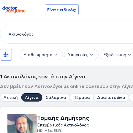
doctoranytime
Είστε ειδικός;
Διαθεσιμότητα
Υπηρεσίες
Εξειδίκευση
1
Ακτινολόγος κοντά στην Αίγινα
Δεν βρέθηκαν Ακτινολόγοι με online ραντεβού στην Αίγιν
Αττική
Αίγινα
Σαλαμίνα
Πέραμα
Δραπετσώνα
Τομαής Δημήτρης
Επεμβατικός Ακτινολόγος
MD, MSc, EBIR