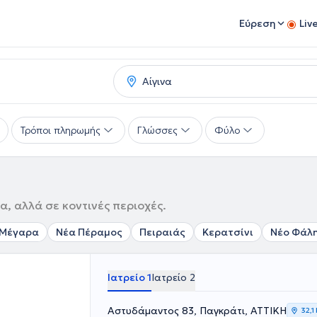
Εύρεση
Liv
Τρόποι πληρωμής
Γλώσσες
Φύλο
α, αλλά σε κοντινές περιοχές.
Μέγαρα
Νέα Πέραμος
Πειραιάς
Κερατσίνι
Νέο Φάλ
Ιατρείο 1
Ιατρείο 2
Αστυδάμαντος 83, Παγκράτι, ΑΤΤΙΚΗ
32,1