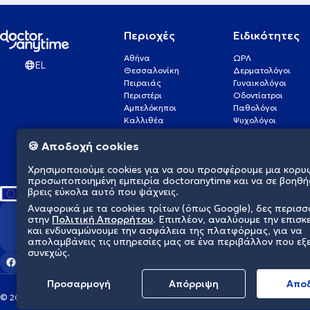
Περιοχές
Ειδικότητες
Αθήνα
ΩΡΛ
EL
Θεσσαλονίκη
Δερματολόγοι
Πειραιάς
Γυναικολόγοι
Περιστέρι
Οδοντίατροι
Αμπελόκηποι
Παθολόγοι
Καλλιθέα
Ψυχολόγοι
Πάτρα
Οφθαλμίατροι
🍪 Αποδοχή cookies
Γλυφάδα
Ενδοκρινολόγοι
Νίκαια
Ουρολόγοι
Χρησιμοποιούμε cookies για να σου προσφέρουμε μια κορυ
Νέα Σμύρνη
Καρδιολόγοι
προσωποποιημένη εμπειρία doctoranytime και να σε βοηθή
βρεις εύκολα αυτό που ψάχνεις.
Αναφορικά με τα cookies τρίτων (όπως Google), δες περισ
στην
Πολιτική Απορρήτου
. Επιπλέον, αναλύουμε την επισκ
Διαμορφώνουμε το μέλλον τη
και ενδυναμώνουμε την ασφάλεια της πλατφόρμας, για να
απολαμβάνεις τις υπηρεσίες μας σε ένα περιβάλλον που εξ
συνεχώς.
Προσαρμογή
Απόρριψη
Aπο
© 2026 doctoranytime