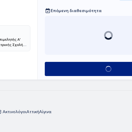
Επόμενη διαθεσιμότητα
πιμελητής Α'
ατρικής Σχολής
χος
ρακολουθεί
ο 2013 μετέβη
ετεκπαιδεύτηκε
Κλείσε ραντεβού
on Trust of
οσοκομείο
ασικής
γγειακή
 Προσπέλαση.
ογραφημάτων
ηνικών και
ο γιατρός
Ακτινολόγοι
Αττική
Αίγινα
ρον στη
διεθνώς.