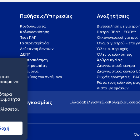
Παθήσεις/Υπηρεσίες
Αναζητήσεις
Κονδυλώματα
Βιντεοκλήση με γιατρό
Κολονοσκόπηση
Γιατροί ΠΕΔΥ - ΕΟΠΥΥ
Τεστ ΠΑΠ
Οικογενειακοί γιατροί
Γαστρεντερίτιδα
Όνομα γιατρού – επαγγ
Λεύκανση δοντιών
Όλες οι περιοχές
ΔΕΠΥ
Όλες οι ειδικότητες
Κολποσκόπηση
Άρθρα υγείας
Laser μυωπίας
Διαγνωστικά κέντρα
Πνευμονία
Διαγνωστικά κέντρα 
φαία
Καρκίνος του πνεύμονα
Συχνές ερωτήσεις - FA
σουμε να
Ρώτα τους ειδικούς μα
Λίστα φαρμάκων
σότερα
εψιμότητα
ς υγείας παγκοσμίως
Ελλάδα
Βέλγιο
Μεξικό
Κολομβία
Εκουαδ
ελίσσεται
δοχή
Ορ