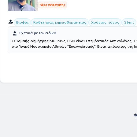
Νέος συνεργάτης
Βιοψία
Καθετήρας χημειοθεραπείας
Χρόνιος πόνος
Stent
Σχετικά με τον ειδικό
Ο
Τομαής Δημήτρης
MD, MSc, EBIR είναι Επεμβατικός Ακτινολόγος, Ε
στο Γενικό Νοσοκομείο Αθηνών "Ευαγγελισμός". Είναι απόφοιτος της Ι
του Εθνικού και Καποδιστριακού Πανεπιστημίου Αθηνών (ΕΚΠΑ), κάτο
μεταπτυχιακού τίτλου σπουδών στην Επεμβατική Ακτινολογία και πα
ασθενείς στην Βιοκλινική Αθηνών και στο Theparis General Hospital. Τ
στο Ηνωμένο Βασίλειο, όπου κατά την διάρκεια της ειδικότητας του μ
στην Επεμβατική Ακτινολογία στον Guy's and St Thomas' NHS Foundati
London, ενώ έλαβε τίτλο στην Επεμβατική Ακτινολογία από το Γενικό Ν
Αθηνών "Ευαγγελισμός" το 2019. Ειδικεύθηκε σε όλο το φάσμα της κλ
Ακτινολογίας και της Επεμβατικής Ακτινολογίας με κατεύθυνση την Α
Επεμβατική Ακτινολογία την Επεμβατική Ογκολογία και την Αγγειακή
Έχει εκπαίδευση στη διενέργεια και ερμηνεία των έγχρωμων υπερηχ
(triplex) των αρτηριών και φλεβών. Έχει συμμετάσχει σε πληθώρα ελλ
διεθνών συνεδρίων, με παρουσίαση εργασιών και βραβεύσεις. Τέλος, 
ασχολείται ενεργά με τη συγγραφή μελετών και έχει ιδιαίτερο ενδιαφέ
συγγραφή δημοσιεύσεων στα πιο έγκυρα περιοδικά πανελλαδικά και 