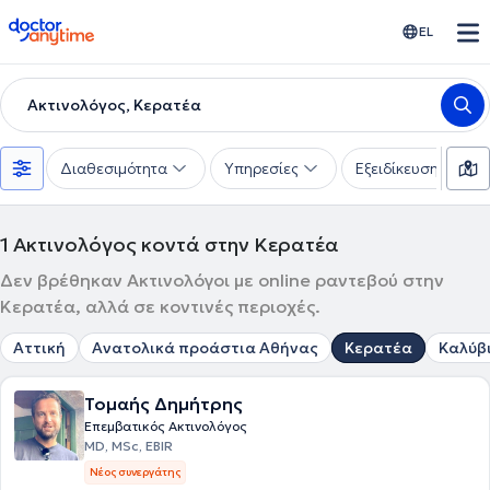
doctoranytime
EL
Ακτινολόγος, Κερατέα
Διαθεσιμότητα
Υπηρεσίες
Εξειδίκευση
1
Ακτινολόγος κοντά στην Κερατέα
Δεν βρέθηκαν Ακτινολόγοι με online ραντεβού στην
Κερατέα, αλλά σε κοντινές περιοχές.
Αττική
Ανατολικά προάστια Αθήνας
Κερατέα
Καλύβ
Τομαής Δημήτρης
Επεμβατικός Ακτινολόγος
MD, MSc, EBIR
Νέος συνεργάτης