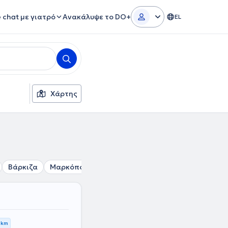
e chat με γιατρό
Ανακάλυψε το DO+
EL
Χάρτης
Βάρκιζα
Μαρκόπουλο
Πόρτο Ράφτη
Κορωπί
Σπάτ
 km