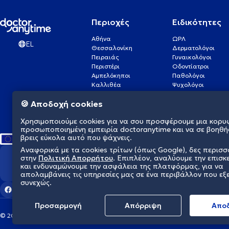
Περιοχές
Ειδικότητες
Αθήνα
ΩΡΛ
EL
Θεσσαλονίκη
Δερματολόγοι
Πειραιάς
Γυναικολόγοι
Περιστέρι
Οδοντίατροι
Αμπελόκηποι
Παθολόγοι
Καλλιθέα
Ψυχολόγοι
Πάτρα
Οφθαλμίατροι
🍪 Αποδοχή cookies
Γλυφάδα
Ενδοκρινολόγοι
Νίκαια
Ουρολόγοι
Χρησιμοποιούμε cookies για να σου προσφέρουμε μια κορυ
Νέα Σμύρνη
Καρδιολόγοι
προσωποποιημένη εμπειρία doctoranytime και να σε βοηθή
βρεις εύκολα αυτό που ψάχνεις.
Αναφορικά με τα cookies τρίτων (όπως Google), δες περισ
στην
Πολιτική Απορρήτου
. Επιπλέον, αναλύουμε την επισκ
Διαμορφώνουμε το μέλλον τη
και ενδυναμώνουμε την ασφάλεια της πλατφόρμας, για να
απολαμβάνεις τις υπηρεσίες μας σε ένα περιβάλλον που εξ
συνεχώς.
Προσαρμογή
Απόρριψη
Aπο
© 2026 doctoranytime