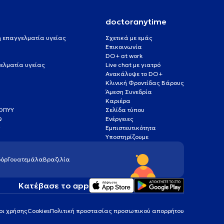
doctoranytime
 ή επαγγελματία υγείας
Σχετικά με εμάς
Επικοινωνία
DO+ at work
ελματία υγείας
Live chat με γιατρό
Ανακάλυψε το DO+
Κλινική Φροντίδας Βάρους
Άμεση Συνεδρία
Καριέρα
ΕΟΠΥΥ
Σελίδα τύπου
Q
Ενέργειες
ς
Εμπιστευτικότητα
Υποστηρίζουμε
όρ
Γουατεμάλα
Βραζιλία
Κατέβασε το app
οι χρήσης
Cookies
Πολιτική προστασίας προσωπικού απορρήτου