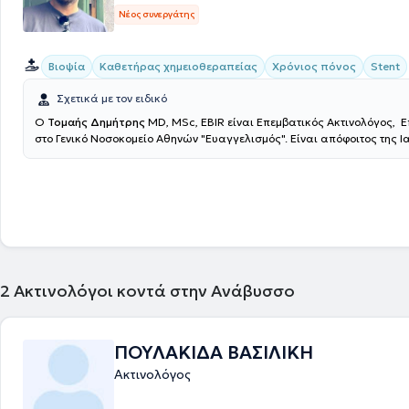
Νέος συνεργάτης
Βιοψία
Καθετήρας χημειοθεραπείας
Χρόνιος πόνος
Stent
Σχετικά με τον ειδικό
Ο
Τομαής Δημήτρης
MD, MSc, EBIR είναι Επεμβατικός Ακτινολόγος, Ε
στο Γενικό Νοσοκομείο Αθηνών "Ευαγγελισμός". Είναι απόφοιτος της Ι
του Εθνικού και Καποδιστριακού Πανεπιστημίου Αθηνών (ΕΚΠΑ), κάτο
μεταπτυχιακού τίτλου σπουδών στην Επεμβατική Ακτινολογία και πα
ασθενείς στην Βιοκλινική Αθηνών και στο Theparis General Hospital. Τ
στο Ηνωμένο Βασίλειο, όπου κατά την διάρκεια της ειδικότητας του μ
στην Επεμβατική Ακτινολογία στον Guy's and St Thomas' NHS Foundati
London, ενώ έλαβε τίτλο στην Επεμβατική Ακτινολογία από το Γενικό Ν
Αθηνών "Ευαγγελισμός" το 2019. Ειδικεύθηκε σε όλο το φάσμα της κλ
Ακτινολογίας και της Επεμβατικής Ακτινολογίας με κατεύθυνση την Α
Επεμβατική Ακτινολογία την Επεμβατική Ογκολογία και την Αγγειακή
2
Ακτινολόγοι κοντά στην Ανάβυσσο
Έχει εκπαίδευση στη διενέργεια και ερμηνεία των έγχρωμων υπερηχ
(triplex) των αρτηριών και φλεβών. Έχει συμμετάσχει σε πληθώρα ελλ
διεθνών συνεδρίων, με παρουσίαση εργασιών και βραβεύσεις. Τέλος, 
ΠΟΥΛΑΚΙΔΑ ΒΑΣΙΛΙΚΗ
ασχολείται ενεργά με τη συγγραφή μελετών και έχει ιδιαίτερο ενδιαφέ
συγγραφή δημοσιεύσεων στα πιο έγκυρα περιοδικά πανελλαδικά και 
Ακτινολόγος