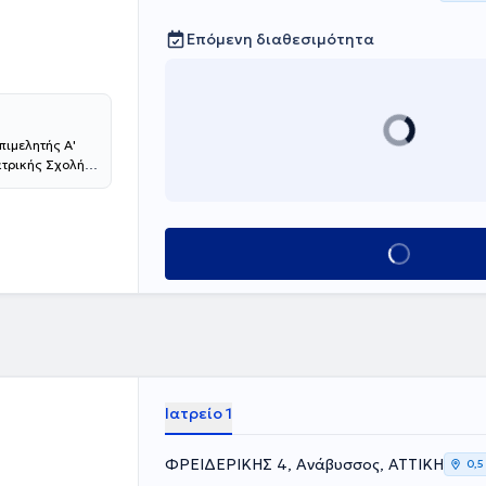
Επόμενη διαθεσιμότητα
πιμελητής Α'
ατρικής Σχολής
χος
ρακολουθεί
ο 2013 μετέβη
ετεκπαιδεύτηκε
Κλείσε ραντεβού
on Trust of
οσοκομείο
ασικής
γγειακή
 Προσπέλαση.
ογραφημάτων
ηνικών και
ο γιατρός
Ιατρείο 1
ρον στη
διεθνώς.
ΦΡΕΙΔΕΡΙΚΗΣ 4, Ανάβυσσος, ΑΤΤΙΚΗ
0,5