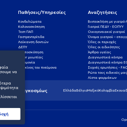
Παθήσεις/Υπηρεσίες
Αναζητήσεις
Κονδυλώματα
Βιντεοκλήση με γιατρό
Κολονοσκόπηση
Γιατροί ΠΕΔΥ - ΕΟΠΥΥ
Τεστ ΠΑΠ
Οικογενειακοί γιατροί
Γαστρεντερίτιδα
Όνομα γιατρού – επαγγ
Λεύκανση δοντιών
Όλες οι περιοχές
ΔΕΠΥ
Όλες οι ειδικότητες
Κολποσκόπηση
Άρθρα υγείας
Laser μυωπίας
Διαγνωστικά κέντρα
Πνευμονία
Διαγνωστικά κέντρα 
φαία
Καρκίνος του πνεύμονα
Συχνές ερωτήσεις - FA
σουμε να
Ρώτα τους ειδικούς μα
Λίστα φαρμάκων
σότερα
εψιμότητα
ς υγείας παγκοσμίως
Ελλάδα
Βέλγιο
Μεξικό
Κολομβία
Εκουαδ
ελίσσεται
δοχή
Ορ