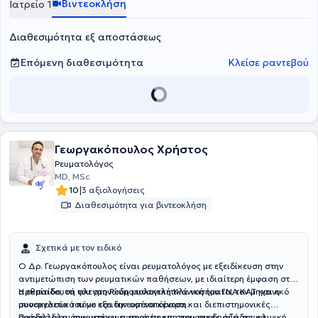
Βιντεοκλήση
Ιατρείο 1
Διαθεσιμότητα εξ αποστάσεως
Επόμενη διαθεσιμότητα
Κλείσε ραντεβού
Γεωργακόπουλος Χρήστος
Ρευματολόγος
MD, MSc
|
10
3 αξιολογήσεις
Διαθεσιμότητα για βιντεοκλήση
Σχετικά με τον ειδικό
Ο Δρ. Γεωργακόπουλος είναι ρευματολόγος με εξειδίκευση στην
αντιμετώπιση των ρευματικών παθήσεων, με ιδιαίτερη έμφαση στην
αρθρίτιδα, τα φλεγμονώδη μυοσκελετικά νοσήματα, τον μηχανικό
Η εκπαίδευσή του στη Ρευματολογική Κλινική του ΓΝΑ ΚΑΤ και η
μυοσκελετικό πόνο και την οστεοπόρωση.
συνεργασία του με εξειδικευμένα κέντρα και διεπιστημονικές
ομάδες διαμόρφωσαν μια προσέγγιση που συνδυάζει την κλινική
Παράλληλα, συμμετέχει ενεργά σε επιστημονικές ομάδες και