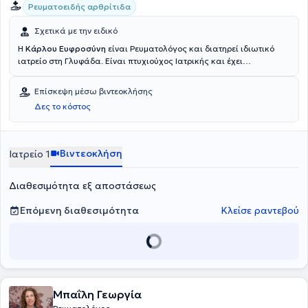
Ρευματοειδής αρθρίτιδα
Σχετικά με την ειδικό
Η
Κάρλου Ευφροσύνη
είναι Ρευματολόγος και διατηρεί ιδιωτικό
ιατρείο στη Γλυφάδα. Είναι πτυχιούχος Ιατρικής και έχει
παρακολουθήσει μετεκπαιδευτικά μαθήματα Ρευματολογίας.
Ειδικεύτηκε στη Ρευματολογία στο Γενικό Νοσοκομείο "Ασκληπιείο"
Επίσκεψη μέσω βιντεοκλήσης
Βούλας και διατελεί Ρευματολόγος στο ΙΚΑ Αργυρούπολης από το
Δες το κόστος
1999. Έχει παρακολουθήσει πλήθος συνεδριών, με στόχο τη συνεχή
επιμόρφωση στο τομέα της ειδίκευσης της. Τέλος, η γιατρός είναι
μέλος της Ελληνικής Ρευματολογικής Εταιρείας και της Ελληνικής
Εταιρείας Μεταβολισμού των Οστών.
Βιντεοκλήση
Ιατρείο 1
Διαθεσιμότητα εξ αποστάσεως
Επόμενη διαθεσιμότητα
Κλείσε ραντεβού
Μπαΐλη Γεωργία