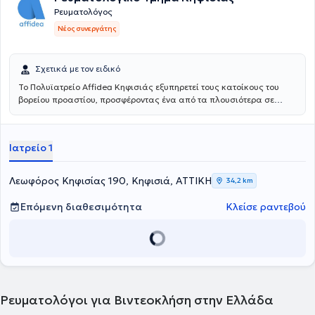
Ρευματολόγος
Νέος συνεργάτης
Σχετικά με τον ειδικό
Το Πολυϊατρείο Affidea Κηφισιάς εξυπηρετεί τους κατοίκους του
βορείου προαστίου, προσφέροντας ένα από τα πλουσιότερα σε
ειδικότητες πολυϊατρεία του δικτύου. Διαθέτει εξειδικευμένες
υπηρεσίες για τον ύπνο, τη νευρολογία και τη ρευματολογία,
καθιστώντας το ιδανικό σημείο πρόσβασης για εξειδικευμένη
Ιατρείο 1
φροντίδα στη βόρεια Αθήνα.
Λεωφόρος Κηφισίας 190, Κηφισιά, ΑΤΤΙΚΗ
34,2 km
Επόμενη διαθεσιμότητα
Κλείσε ραντεβού
Ρευματολόγοι για Βιντεοκλήση στην Ελλάδα