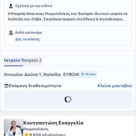
Σχετικά με την ειδικό
Η
Ρουμπή Λίνα
είναι Ρευματολόγος και διατηρεί ιδιωτικό ιατρείο σε
Χαλκίδα και Θήβα. Σπούδασε Ιατρική στο Εθνικό & Καποδιστριακό
Πανεπιστήμιο Αθηνών. Εν συνεχεία, ειδικεύτηκε στην Παθολογία και
στη Ρευματολογία στο Sundsvall Regional Hospital και στο
Απλή επίσκεψη
Karolinska University Hospital στη Σουηδία. Διαθέτει πολυετή
Δες το κόστος
εμπειρία και εργάζεται ως Ρευματολόγος - Επιμελήτρια Α΄ στο
Νοσοκομείο του Sundsvall από το 2016 καθώς και Υπεύθυνη
σπουδών των φοιτητών της Ιατρικής Σχολής του Πανεπιστημίου
Umeå στη Σουηδία.
Ιατρείο 1
Ιατρείο 2
Αντωνίου Δούνα 1, Χαλκίδα, ΕΥΒΟΙΑ
15,1 km
Επόμενη διαθεσιμότητα
Κλείσε ραντεβού
Κουτσαντώνη Ευαγγελία
Ρευματολόγος
|
9.9
58 αξιολογήσεις