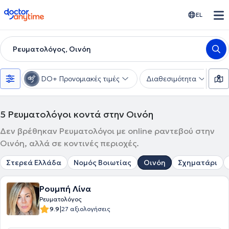
doctoranytime
EL
Ρευματολόγος, Οινόη
DO+ Προνομιακές τιμές
Διαθεσιμότητα
Υ
5
Ρευματολόγοι κοντά στην Οινόη
Δεν βρέθηκαν Ρευματολόγοι με online ραντεβού στην
Οινόη, αλλά σε κοντινές περιοχές.
Στερεά Ελλάδα
Νομός Βοιωτίας
Οινόη
Σχηματάρι
Ρουμπή Λίνα
Ρευματολόγος
|
9.9
27 αξιολογήσεις