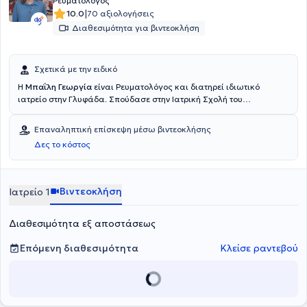
Ρευματολόγος
|
10.0
70 αξιολογήσεις
Διαθεσιμότητα για βιντεοκλήση
Σχετικά με την ειδικό
Η
Μπαΐλη Γεωργία
είναι Ρευματολόγος και διατηρεί ιδιωτικό
ιατρείο στην Γλυφάδα. Σπούδασε στην Ιατρική Σχολή του
Δημοκρίτειου Πανεπιστημίου Θράκης και ειδικεύτηκε στην
Ρευματολογία στο ΓΝΑ ΚΑΤ. Διαθέτει εμπειρία στα συστηματικά
Επαναληπτική επίσκεψη μέσω βιντεοκλήσης
αυτοάνοσα νοσήματα, την οστεοαρθρίτιδα , την οστεοπόρωση και
Δες το κόστος
λοιπες παθήσεις του μυοσκελετικού συστήματος. Είναι μέλος της
Ελληνικής Ρευματολογικής Εταιρείας και της Ελληνικής Εταιρείας
Μελέτης Μεταβολισμού των Οστών.
Βιντεοκλήση
Ιατρείο 1
Διαθεσιμότητα εξ αποστάσεως
Επόμενη διαθεσιμότητα
Κλείσε ραντεβού