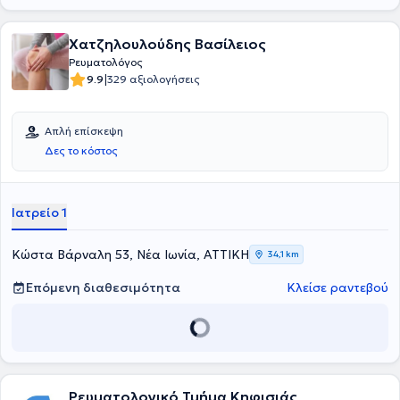
Χατζηλουλούδης Βασίλειος
Ρευματολόγος
|
9.9
329 αξιολογήσεις
Απλή επίσκεψη
Δες το κόστος
Ιατρείο 1
Κώστα Βάρναλη 53, Νέα Ιωνία, ΑΤΤΙΚΗ
34,1 km
Επόμενη διαθεσιμότητα
Κλείσε ραντεβού
Ρευματολογικό Τμήμα Κηφισιάς