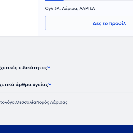
Ογλ 3Α, Λάρισα, ΛΑΡΙΣΑ
Δες το προφίλ
χετικές ειδικότητες
χετικά άρθρα υγείας
τολόγοι
Θεσσαλία
Νομός Λάρισας