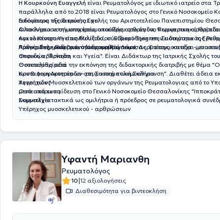
Η
Κουρκούνη Ευαγγελή
είναι Ρευματολόγος με ιδιωτικό ιατρείο στα Τ
παράλληλα από το 2018 είναι Ρευματολόγος στο Γενικό Νοσοκομείο Κα
απόφοιτος της Ιατρικής Σχολής του Αριστοτελείου Πανεπιστημίου Θεσ
Ειδικότερα εξειδικεύεται σε:
Ολοκλήρωσε την υπηρεσία υπαίθρου στο άγονο Περιφερειακό Ιατρεί
Αυτοάνοσα νοσήματα (ρευματοειδής αρθρίτιδα, Ψωριασικη αρθρίτιδα
και το Κέντρο Υγείας Μουζακίου. Ειδικεύθηκε στην ειδικότητα της Ρευ
Αγκυλοποιητικη σπονδυλίτιδα, σύνδρομο Sjogren, Συστηματικός Ερυ
Πανεπιστημιακό Γενικό Νοσοκομείο Λάρισας. Επίσης, κατέχει μεταπτυχ
Λύκος, Σκληροδερμα, σύνδρομο Raynaud, Δερματομυοσιτιδα - μυοσιτι
Αρθρίτιδες - Παρακέντησεις αρθρώσεων
σπουδών "Άσκηση και Υγεία". Είναι Διδάκτωρ της Ιατρικής Σχολής το
Ουρικη αρθρίτιδα
Θεσσαλίας μετά την εκπόνηση της διδακτορικής διατριβής με θέμα "
Οστεοαρθρίτιδα
των Β Λεμφοκυττάρων στη Συστηματική Σκλήρυνση". Διαθέτει άδεια ε
Κροταφικη Αρτηριτιδα- ρευματική πολυμυαλγια
Υπερήχων Μυοσκελετικού των οργάνων της Ρευματολογιας από το Υπο
Αγγειιτιδες
μετά από εκπαίδευση στο Γενικό Νοσοκομείο Θεσσαλονίκης "Ιπποκράτε
Οστεοπόρωση
Συμμετέχει τακτικά ως ομιλήτρια ή πρόεδρος σε ρευματολογικά συνέδ
Ινομυαλγία
Υπέρηχος μυοσκελετικού - αρθρώσεων
Υφαντή Μαριανθη
Ρευματολόγος
|
10
12 αξιολογήσεις
Διαθεσιμότητα για βιντεοκλήση