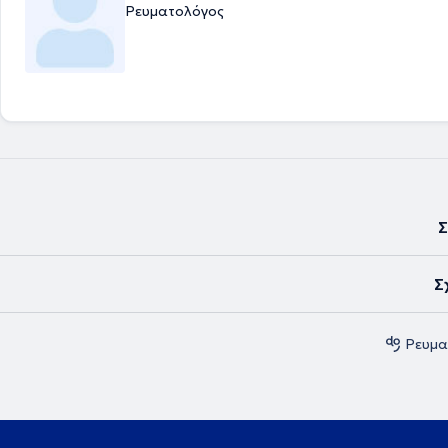
Ρευματολόγος
Σ
Σ
Ρευμα