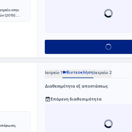
ατρείο στην
ν (2015).
λογία στο
s και στο
της Γερμανίας
. med. Dr. h.c.
Κλείσε ραντεβο
σε να εργάζεται
ρο
 σε εξωτερικά
την αξονική
ο κέντρο
Βιντεοκλήση
Ιατρείο 1
Ιατρείο 2
LAR Centre of
 στον
άκτωρ του
Διαθεσιμότητα εξ αποστάσεως
οποιημένη στο
Επόμενη διαθεσιμότητα
εοπόρωση,