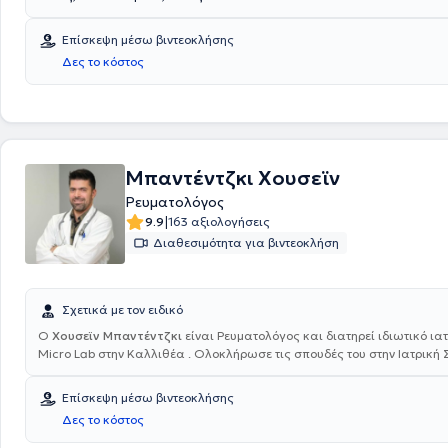
Επίσκεψη μέσω βιντεοκλήσης
Δες το κόστος
Μπαντέντζκι Χουσεϊν
Ρευματολόγος
|
9.9
163 αξιολογήσεις
Διαθεσιμότητα για βιντεοκλήση
Σχετικά με τον ειδικό
Ο
Χουσεϊν Μπαντέντζκι
είναι Ρευματολόγος και διατηρεί ιδιωτικό ιατ
Micro Lab στην Καλλιθέα . Ολοκλήρωσε τις σπουδές του στην Ιατρική 
Δημοκρίτειου Πανεπιστήμιου Θράκης και στη συνέχεια απέκτησε επιπ
Ρευματολογίας από το University of Bochum στη Γερμανία και ειδικεύτ
Επίσκεψη μέσω βιντεοκλήσης
Ρευματολογία στο Ρευματολογικό Νοσοκομείο Χέρνε της Γερμανίας. Τέ
Δες το κόστος
τελέσει Επικουρικός Επιμελητής Β, στο Γενικό Νοσοκομείο Αθηνών "Ευ
αντιμετωπίζοντας πληθώρα περιστατικών και αποκτώντας εμπειρία σ