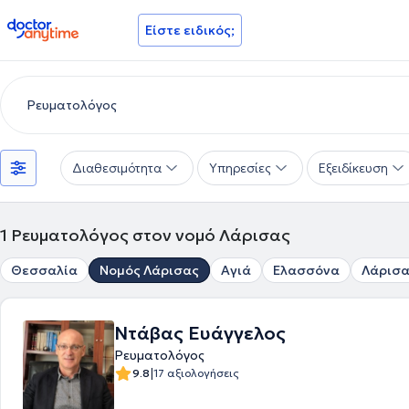
doctoranytime
Είστε ειδικός;
Διαθεσιμότητα
Υπηρεσίες
Εξειδίκευση
1
Ρευματολόγος στον νομό Λάρισας
Θεσσαλία
Νομός Λάρισας
Αγιά
Ελασσόνα
Λάρισ
Ντάβας Ευάγγελος
Ρευματολόγος
|
9.8
17 αξιολογήσεις