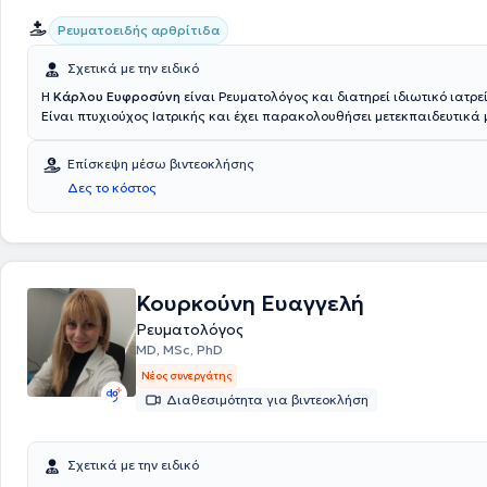
Ρευματοειδής αρθρίτιδα
Σχετικά με την ειδικό
Η
Κάρλου Ευφροσύνη
είναι Ρευματολόγος και διατηρεί ιδιωτικό ιατρε
Είναι πτυχιούχος Ιατρικής και έχει παρακολουθήσει μετεκπαιδευτικ
Ρευματολογίας. Ειδικεύτηκε στη Ρευματολογία στο Γενικό Νοσοκομείο 
Βούλας και διατελεί Ρευματολόγος στο ΙΚΑ Αργυρούπολης από το 1999
Επίσκεψη μέσω βιντεοκλήσης
παρακολουθήσει πλήθος συνεδριών, με στόχο τη συνεχή επιμόρφωση σ
Δες το κόστος
ειδίκευσης της. Τέλος, η γιατρός είναι μέλος της Ελληνικής Ρευματολο
και της Ελληνικής Εταιρείας Μεταβολισμού των Οστών.
Κουρκούνη Ευαγγελή
Ρευματολόγος
MD, MSc, PhD
Νέος συνεργάτης
Διαθεσιμότητα για βιντεοκλήση
Σχετικά με την ειδικό