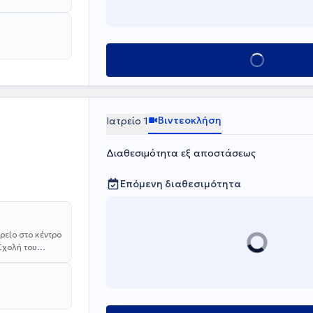
Κλείσε ραντεβο
Βιντεοκλήση
Ιατρείο 1
Διαθεσιμότητα εξ αποστάσεως
Επόμενη διαθεσιμότητα
ρείο στο κέντρο
Σχολή του
λέον πτυχίο
ηκε στη
λος, έχει
αγγελισμός",
το αντικείμενό