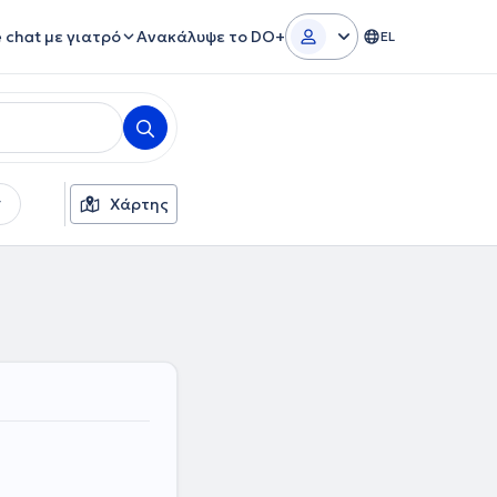
e chat με γιατρό
Ανακάλυψε το DO+
EL
Χάρτης