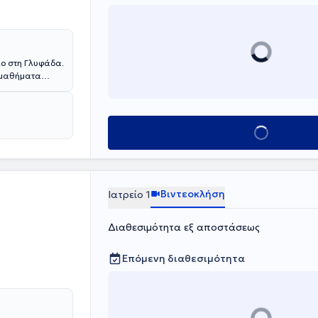
ίο στη Γλυφάδα.
ά μαθήματα
"Ασκληπιείο"
. Έχει
το τομέα της
γικής Εταιρείας
Κλείσε ραντεβο
Βιντεοκλήση
Ιατρείο 1
Διαθεσιμότητα εξ αποστάσεως
Επόμενη διαθεσιμότητα