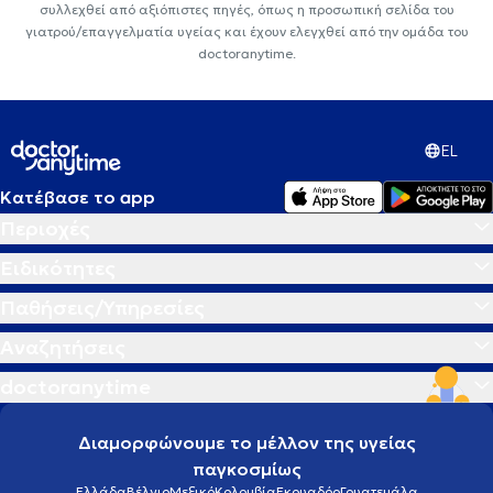
συλλεχθεί από αξιόπιστες πηγές, όπως η προσωπική σελίδα του
γιατρού/επαγγελματία υγείας και έχουν ελεγχθεί από την ομάδα του
doctoranytime.
EL
Κατέβασε το app
Περιοχές
Ειδικότητες
Παθήσεις/Υπηρεσίες
Αναζητήσεις
doctoranytime
Διαμορφώνουμε το μέλλον της υγείας
παγκοσμίως
Ελλάδα
Βέλγιο
Μεξικό
Κολομβία
Εκουαδόρ
Γουατεμάλα