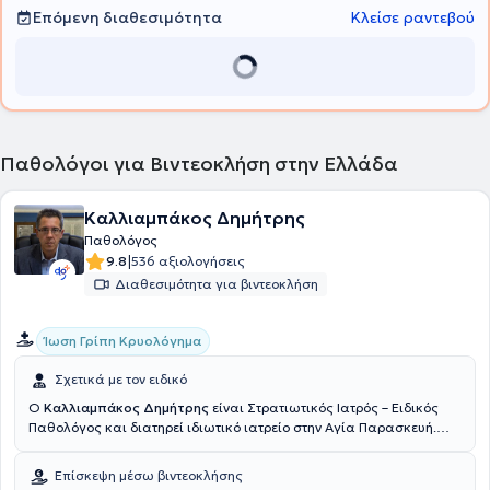
Επόμενη διαθεσιμότητα
Κλείσε ραντεβού
Παθολόγοι για Βιντεοκλήση στην Ελλάδα
Καλλιαμπάκος Δημήτρης
Παθολόγος
|
9.8
536 αξιολογήσεις
Διαθεσιμότητα για βιντεοκλήση
Ίωση Γρίπη Κρυολόγημα
Σχετικά με τον ειδικό
Ο
Καλλιαμπάκος Δημήτρης
είναι Στρατιωτικός Ιατρός – Ειδικός
Παθολόγος και διατηρεί ιδιωτικό ιατρείο στην Αγία Παρασκευή.
Παράλληλα εργάζεται ως αν. Δντής στη ΙΒ' Παθολογική Κλινική του
"ΥΓΕΙΑ" (κτίριο 2). Είναι πτυχιούχος της Ιατρικής Σχολής του
Επίσκεψη μέσω βιντεοκλήσης
Αριστοτέλειου Πανεπιστημίου Θεσσαλονίκης και ειδικεύτηκε στην