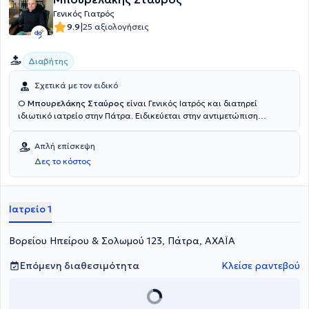
Γενικός Γιατρός
|
9.9
25 αξιολογήσεις
Διαβήτης
Σχετικά με τον ειδικό
Ο
Μπουρελάκης Σταύρος
είναι Γενικός Ιατρός και διατηρεί
ιδιωτικό ιατρείο στην Πάτρα. Ειδικεύεται στην αντιμετώπιση
θεμάτων που σχετίζονται με τον Διαβήτη αλλά και γενικότερα σε
αυτοάνοσα νοσήματα. Διαθέτει πληθώρα εμπειρίας στην
Απλή επίσκεψη
αντιμετώπιση διαφόρων περιστατικών.
Δες το κόστος
Ιατρείο 1
Βορείου Ηπείρου & Σολωμού 123, Πάτρα, ΑΧΑΪΑ
Επόμενη διαθεσιμότητα
Κλείσε ραντεβού