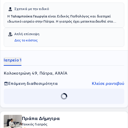
Σχετικά με την ειδικό
Η
Ταλαμπούκα Γεωργία
είναι Ειδικός Παθολόγος και διατηρεί
ιδιωτικό ιατρείο στην Πάτρα. Η γιατρός έχει μετεκπαιδευθεί στο
σακχαρώδη διαβήτη. Έχει διατελέσει Επιμελήτρια στο Γενικό
Νοσοκομείο Πατρών "Ο Άγιος Ανδρέας". Στο ιατρείο της προσφέρει
Απλή επίσκεψη
πλήθος υπηρεσιών εξατομικευμένες για τις ανάγκες εκάστοτε
Δες το κόστος
ασθενούς.
Ιατρείο 1
Κολοκοτρώνη 49, Πάτρα, ΑΧΑΪΑ
Επόμενη διαθεσιμότητα
Κλείσε ραντεβού
Πράπα Δήμητρα
Γενικός Γιατρός