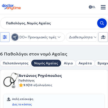
doctoranytime
EL
Παθολόγος, Νομός Αχαΐας
DO+ Προνομιακές τιμές
Διαθεσιμότητα
Υ
6
Παθολόγοι στον νομό Αχαΐας
Πελοπόννησος
Νομός Αχαΐας
Αίγιο
Ακράτα
Βραχν
Αντώνιος Ρηγόπουλος
Παθολόγος
|
9.9
38 αξιολογήσεις
Απλή επίσκεψη
Δες το κόστος