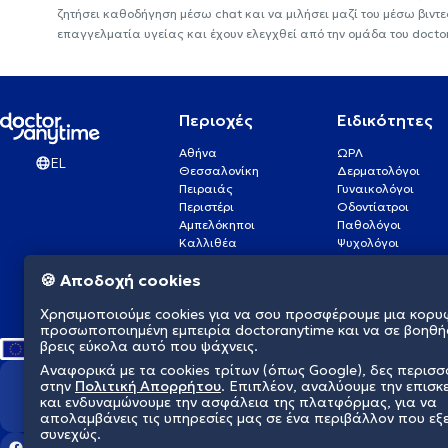
ζητήσει καθοδήγηση μέσω chat και να μιλήσει μαζί του μέσω βιντ
επαγγελματία υγείας και έχουν ελεγχθεί από την ομάδα του docto
Περιοχές
Ειδικότητες
Αθήνα
ΩΡΛ
EL
Θεσσαλονίκη
Δερματολόγοι
Πειραιάς
Γυναικολόγοι
Περιστέρι
Οδοντίατροι
Αμπελόκηποι
Παθολόγοι
Καλλιθέα
Ψυχολόγοι
Πάτρα
Οφθαλμίατροι
🍪 Αποδοχή cookies
Γλυφάδα
Ενδοκρινολόγοι
Νίκαια
Ουρολόγοι
Χρησιμοποιούμε cookies για να σου προσφέρουμε μια κορυ
Νέα Σμύρνη
Καρδιολόγοι
προσωποποιημένη εμπειρία doctoranytime και να σε βοηθή
βρεις εύκολα αυτό που ψάχνεις.
Αναφορικά με τα cookies τρίτων (όπως Google), δες περισ
στην
Πολιτική Απορρήτου
. Επιπλέον, αναλύουμε την επισκ
Διαμορφώνουμε το μέλλον τη
και ενδυναμώνουμε την ασφάλεια της πλατφόρμας, για να
απολαμβάνεις τις υπηρεσίες μας σε ένα περιβάλλον που εξ
συνεχώς.