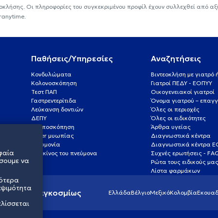
εοκλήσης. Οι πληροφορίες του συγκεκριμένου προφίλ έχουν συλλεχθεί από αξ
ranytime.
Παθήσεις/Υπηρεσίες
Αναζητήσεις
Κονδυλώματα
Βιντεοκλήση με γιατρό
Κολονοσκόπηση
Γιατροί ΠΕΔΥ - ΕΟΠΥΥ
Τεστ ΠΑΠ
Οικογενειακοί γιατροί
Γαστρεντερίτιδα
Όνομα γιατρού – επαγγ
Λεύκανση δοντιών
Όλες οι περιοχές
ΔΕΠΥ
Όλες οι ειδικότητες
Κολποσκόπηση
Άρθρα υγείας
Laser μυωπίας
Διαγνωστικά κέντρα
Πνευμονία
Διαγνωστικά κέντρα 
φαία
Καρκίνος του πνεύμονα
Συχνές ερωτήσεις - FA
σουμε να
Ρώτα τους ειδικούς μα
Λίστα φαρμάκων
σότερα
εψιμότητα
ς υγείας παγκοσμίως
Ελλάδα
Βέλγιο
Μεξικό
Κολομβία
Εκουαδ
ελίσσεται