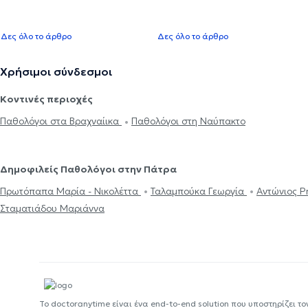
Δες όλο το άρθρο
Δες όλο το άρθρο
Χρήσιμοι σύνδεσμοι
Κοντινές περιοχές
Παθολόγοι στα Βραχναίικα
Παθολόγοι στη Ναύπακτο
Δημοφιλείς Παθολόγοι στην Πάτρα
Πρωτόπαπα Μαρία - Νικολέττα
Ταλαμπούκα Γεωργία
Αντώνιος 
Σταματιάδου Μαριάννα
Το doctoranytime είναι ένα end-to-end solution που υποστηρίζει το