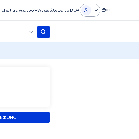
e chat με γιατρό
Ανακάλυψε το DO+
EL
ΛΕΦΩΝΟ