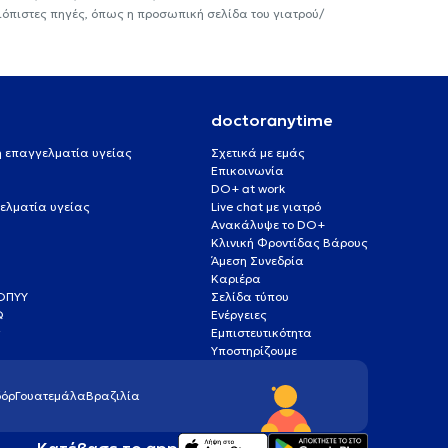
ιόπιστες πηγές, όπως η προσωπική σελίδα του γιατρού/
doctoranytime
 ή επαγγελματία υγείας
Σχετικά με εμάς
Επικοινωνία
DO+ at work
ελματία υγείας
Live chat με γιατρό
Ανακάλυψε το DO+
Κλινική Φροντίδας Βάρους
Άμεση Συνεδρία
Καριέρα
ΕΟΠΥΥ
Σελίδα τύπου
Q
Ενέργειες
ς
Εμπιστευτικότητα
Υποστηρίζουμε
όρ
Γουατεμάλα
Βραζιλία