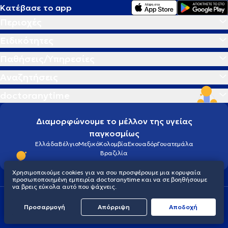
Κατέβασε το app
Περιοχές
Ειδικότητες
Παθήσεις/Υπηρεσίες
Αναζητήσεις
doctoranytime
Διαμορφώνουμε το μέλλον της υγείας
παγκοσμίως
Ελλάδα
Βέλγιο
Μεξικό
Κολομβία
Εκουαδόρ
Γουατεμάλα
Βραζιλία
Χρησιμοποιούμε cookies για να σου προσφέρουμε μια κορυφαία
προσωποποιημένη εμπειρία doctoranytime και να σε βοηθήσουμε
να βρεις εύκολα αυτό που ψάχνεις.
Οροι χρήσης
Cookies
Πολιτική προστασίας προσωπικού απορρήτου
Προσαρμογή
Απόρριψη
Aποδοχή
© 2026 doctoranytime