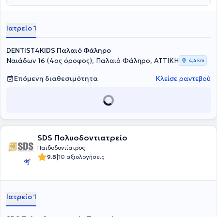
από την Οδοντιατρική Σχολή του Εθνικού και Καποδιστριακού
Πανεπιστημίου Αθηνών και παρακολούθησε μεταπτυχιακό
πρόγραμμα στην Παιδοδοντιατρική και στη Βιολογία Στόματος στο
Ιατρείο 1
ίδιο πανεπιστήμιο. Επιπλέον, έχει παρακολουθήσει μετεκπαιδευτικό
πρόγραμμα στο Καθολικό Πανεπιστήμιο των Βρυξελλών. Είναι
Επιστημονικός συνεργάτης στο Τμήμα Παιδοδοντιατρικής του
DENTIST4KIDS Παλαιό Φάληρο
Εθνικού και Καποδιστριακού Πανεπιστημίου Αθηνών. Τέλος, η
Ναιάδων 16 (4ος όροφος), Παλαιό Φάληρο, ΑΤΤΙΚΗ
4,4 km
γιατρός είναι μέλος της Παγκόσμιας Ακαδημίας Παιδοδοντιάτρων
και της Ευρωπαϊκής Ακαδημίας Παιδοδοντιάτρων.
Επόμενη διαθεσιμότητα
Κλείσε ραντεβού
SDS Πολυοδοντιατρείο
Παιδοδοντίατρος
|
9.8
10 αξιολογήσεις
Ιατρείο 1