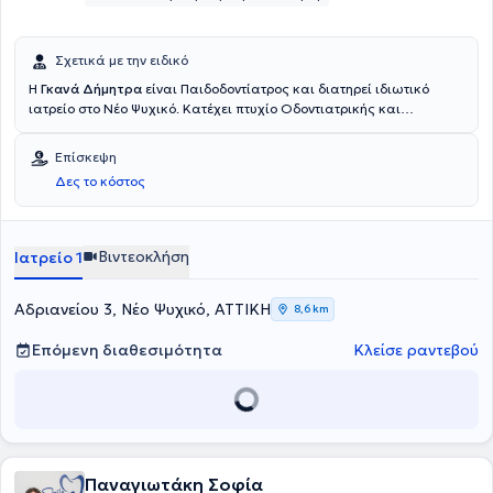
Σχετικά με την ειδικό
Η
Γκανά Δήμητρα
είναι Παιδοδοντίατρος και διατηρεί ιδιωτικό
ιατρείο στο Νέο Ψυχικό. Κατέχει πτυχίο Οδοντιατρικής και
αναλαμβάνει υπηρεσίες σχετικά με εμφυτεύματα, περιοδοντολογία,
προσθετική, επανορθωτική, αισθητική οδοντιατρική, λεύκανση,
Επίσκεψη
ορθοδοντική, παιδοδοντία και προληπτική οδοντιατρική. Ο χώρος
Δες το κόστος
του ιατρείου είναι πλήρως εξοπλισμένος, ενώ είναι καθαρός και
φιλόξενος τόσο για τους μεγάλους, όσο και για τους μικρούς
ασθενείς.
Βιντεοκλήση
Ιατρείο 1
Αδριανείου 3, Νέο Ψυχικό, ΑΤΤΙΚΗ
8,6 km
Επόμενη διαθεσιμότητα
Κλείσε ραντεβού
Παναγιωτάκη Σοφία