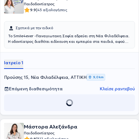
Παιδοδοντίατρος
|
9.9
43 αξιολογήσεις
Σχετικά με την ειδικό
Το Smile4ever -Παναγιωτακη Σοφία εδρεύει στη Νέα Φιλαδέλφεια.
Η οδοντίατρος διαθέτει ειδίκευση και εμπειρία στα παιδιά, αφού
επί 3 έτη διετέλεσε χρέη Επιμελήτριας Β στο Γενικό Νοσοκομείο
Παίδων η Αγία Σοφία, όπου απέκτησε εμπειρία στη διαχείριση
εκτάκτων περιστατικών όπως τα οδοντικά τραύματα και τα
Ιατρείο 1
οδοντικά αποστήματα, καθώς και η εφαρμογή προληπτικού
προγράμματος οδοντιατρικής φροντίδας σε παιδιά με βεβαρυμένο
ιατρικό ιστορικό. Η παιδοδοντίατρος χρησιμοποιεί ψυχολογικές
Προύσης 15, Νέα Φιλαδέλφεια, ΑΤΤΙΚΗ
9,0 km
τεχνικές και ειδικό λεξιλόγιο για να περιγράψει στο παιδί τη
θεραπεία. Το παιδοδοντιατρικό ιατρείο βασίζεται στην προληπτική
Επόμενη διαθεσιμότητα
Κλείσε ραντεβού
οδοντιατρική φροντίδα. Η εκπαίδευση των γονιών στην φροντίδα του
στόματος των παιδιών τους, είναι ο απώτερος στόχος της γιατρού,
η οποία πιστεύει ότι η πρόληψη εξασφαλίζει γερά δόντια, όμορφο
χαμόγελο, και λειτουργικές γνάθους.
Μάστορα Αλεξάνδρα
Παιδοδοντίατρος
9.8
317 αξιολογήσεις