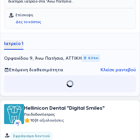
διατηρεί ιατρείο στα 'Ανω Πατήσια .
Επίσκεψη
Δες το κόστος
Ιατρείο 1
Ορφανίδου 9, Άνω Πατήσια, ΑΤΤΙΚΗ
8,0 km
Επόμενη διαθεσιμότητα
Κλείσε ραντεβού
Hellinicon Dental "Digital Smiles"
Παιδοδοντίατρος
|
10
8 αξιολογήσεις
Σφράγισμα δοντιού