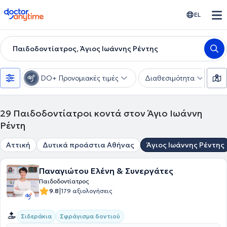
doctoranytime
EL
Παιδοδοντίατρος, Άγιος Ιωάννης Ρέντης
DO+ Προνομιακές τιμές
Διαθεσιμότητα
Υ
29
Παιδοδοντίατροι κοντά στον Άγιο Ιωάννη
Ρέντη
Αττική
Δυτικά προάστια Αθήνας
Άγιος Ιωάννης Ρέντης
Παναγιώτου Ελένη & Συνεργάτες
Παιδοδοντίατρος
|
9.8
179 αξιολογήσεις
Σιδεράκια
Σφράγισμα δοντιού