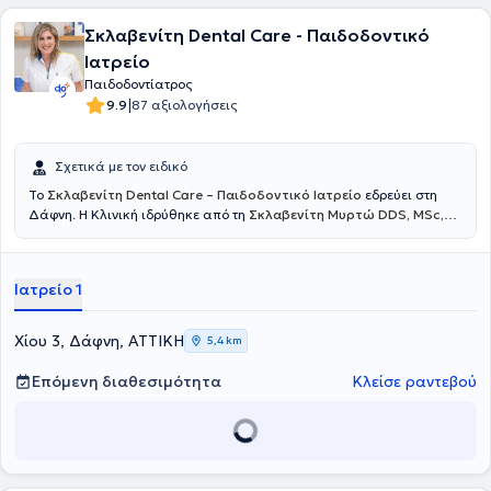
Σκλαβενίτη Dental Care - Παιδοδοντικό
Ιατρείο
Παιδοδοντίατρος
|
9.9
87 αξιολογήσεις
Σχετικά με τον ειδικό
Το
Σκλαβενίτη Dental Care – Παιδοδοντικό Ιατρείο
εδρεύει στη
Δάφνη. Η Κλινική ιδρύθηκε από τη
Σκλαβενίτη Μυρτώ DDS, MSc,
Χειρουργό Οδοντίατρο
και παρέχει υψηλής ποιότητας υπηρεσίες
Αισθητικής και Επανορθωτικής Οδοντιατρικής για ενήλικες και
παιδιά, χρησιμοποιώντας τα πλέον σύγχρονα υλικά, μηχανήματα
Ιατρείο 1
και τεχνικές. Αξιοποιώντας την εμπειρία τριάντα και πλέον ετών,
καλύπτει όλο το φάσμα της Οδοντιατρικής, με υπευθυνότητα και
σεβασμό προς τους ασθενείς. Με στόχο να κάνει την οδοντιατρική
Χίου 3, Δάφνη, ΑΤΤΙΚΗ
5,4 km
επίσκεψη πιο ευχάριστη, η κλινική έχει διαμορφώσει έναν μοντέρνο
και άνετο χώρο αναμονής, καθώς και μια ξεχωριστή γωνιά ειδικά
Επόμενη διαθεσιμότητα
Κλείσε ραντεβού
για τα παιδιά. Η συνεργάτιδα της κλινικής
Κωνσταντίνα Κατσούλη
DDS, MSc
, ως
Ειδικός Παιδοδοντίατρος
αναλαμβάνει τη
στοματική φροντίδα των μικρών ασθενών, φροντίζοντας ώστε η
πρώτη τους επαφή με το οδοντιατρείο να αποτελεί μια θετική και
ασφαλή εμπειρία. Επιπλέον, στην κλινική συνεργάζεται και η
Ορθοδοντικός Σπανού Αναστασία
.