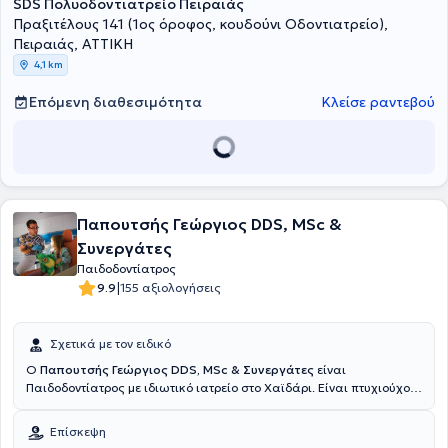
SDS Πολυοδοντιατρείο Πειραιάς
Πραξιτέλους 141 (1ος όροφος, κουδούνι Οδοντιατρείο),
Πειραιάς, ΑΤΤΙΚΗ
4,1 km
Επόμενη διαθεσιμότητα
Κλείσε ραντεβού
Παπουτσής Γεώργιος DDS, MSc &
Συνεργάτες
Παιδοδοντίατρος
|
9.9
155 αξιολογήσεις
Σχετικά με τον ειδικό
Ο
Παπουτσής Γεώργιος DDS, MSc & Συνεργάτες
είναι
Παιδοδοντίατρος με ιδιωτικό ιατρείο στο Χαϊδάρι. Είναι πτυχιούχος
της Οδοντιατρικής Σχολής του Εθνικού και Καποδιστριακού
Πανεπιστημίου Αθηνών και έχει πραγματοποιήσει εκτεταμένες
Επίσκεψη
μεταπτυχιακές σπουδές στο Healthcare Management στο