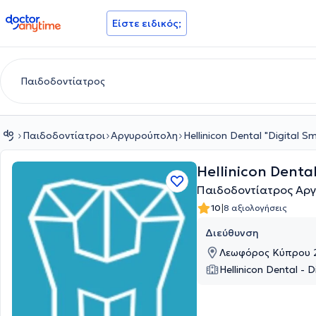
doctoranytime
Είστε ειδικός;
Παιδοδοντίατροι
Αργυρούπολη
Hellinicon Dental "Digital Sm
Hellinicon Dental
Παιδοδοντίατρος Αρ
|
10
8 αξιολογήσεις
Διεύθυνση
Λεωφόρος Κύπρου 2
Hellinicon Dental - D