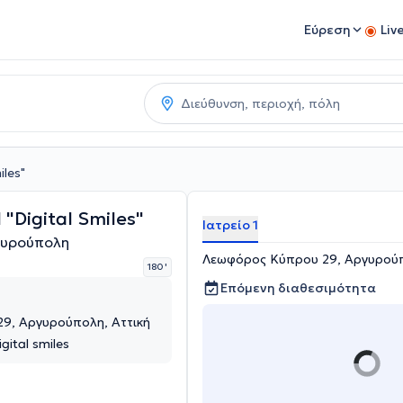
Εύρεση
Liv
iles"
 "Digital Smiles"
Ιατρείο 1
γυρούπολη
Λεωφόρος Κύπρου 29, Αργυρούπ
180 '
Επόμενη διαθεσιμότητα
9, Αργυρούπολη, Αττική
igital smiles