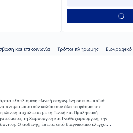
βαση και επικοινωνία
Τρόποι πληρωμής
Βιογραφικό 
άρτια εξοπλισμένη κλινική στηριγμένη σε ευρωπαϊκά
να αντιμετωπιστούν καλύπτουν όλο το φάσμα της
 κλινική ασχολείται με τη Γενική και Προληπτική
φυτεύματα, τη Χειρουργική και Γναθοχειρουργική, την
δοντική. Ο ασθενής, έπειτα από διαγνωστικό έλεγχο,
ναγκών και των επιθυμιών του, επιστημονικά τεκμηριωμένο,