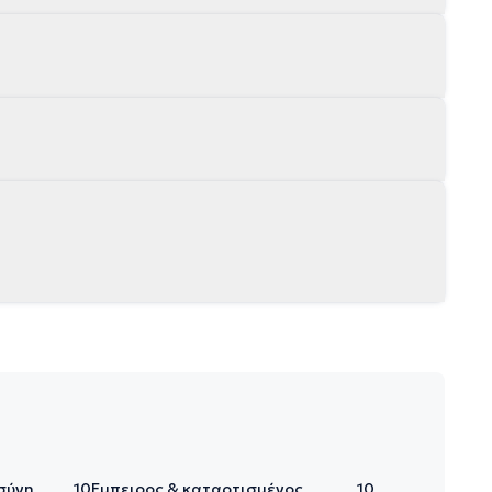
σύνη
10
Έμπειρος & καταρτισμένος
10