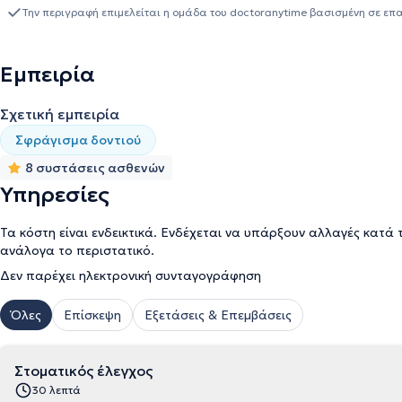
ώστε να είναι τόσο λειτουργικά όσο και αισθητικά άρτιο. Επιπ
Την περιγραφή επιμελείται η ομάδα του doctoranytime βασισμένη σε επ
μελλοντικών οδοντιατρικών προβλημάτων που βοηθά στην έγκαιρη
συνεργατών είναι ο Οδοντίατρος
Πισσίας Δημήτριος
με σπουδές
Πανεπιστημίου Θεσσαλονίκης. Διαθέτει αξιόλογη κλινική εμπειρί
Εμπειρία
συνεδρίων και μετεκπαιδευτικών σεμιναρίων.
Σχετική εμπειρία
Σφράγισμα δοντιού
8 συστάσεις ασθενών
Υπηρεσίες
Τα κόστη είναι ενδεικτικά. Ενδέχεται να υπάρξουν αλλαγές κατά 
ανάλογα το περιστατικό.
Δεν παρέχει ηλεκτρονική συνταγογράφηση
Όλες
Επίσκεψη
Εξετάσεις & Επεμβάσεις
Στοματικός έλεγχος
30 λεπτά