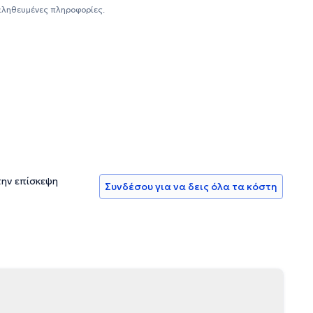
λέον, εφαρμόζεται πρόγραμμα επανελέγχου για την πρόληψη
αληθευμένες πληροφορίες.
 διάγνωση και αντιμετώπισή τους. Ένας εκ των
 στην Οδοντιατρική Σχολή του Αριστοτελείου
α, διακρίσεις και συμμετοχή σε πληθώρα επιστημονικών
την επίσκεψη
Συνδέσου για να δεις όλα τα κόστη