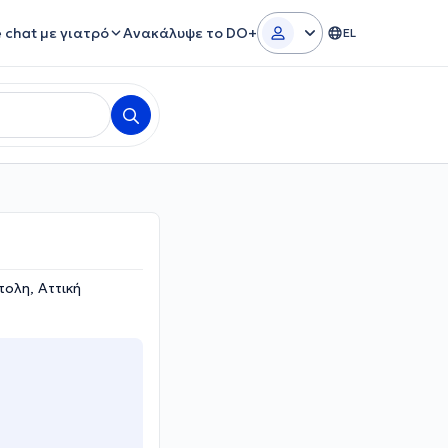
e chat με γιατρό
Ανακάλυψε το DO+
EL
ολη, Αττική