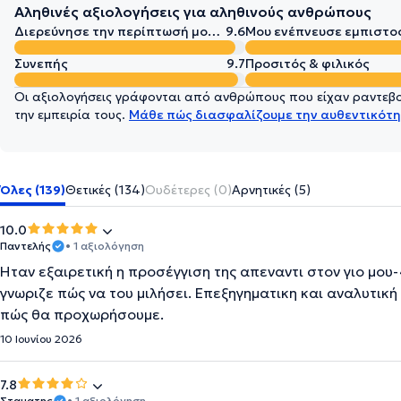
Αληθινές αξιολογήσεις για αληθινούς ανθρώπους
Διερεύνησε την περίπτωσή μου σε βάθος
9.6
Μου ενέπνευσε εμπιστο
Συνεπής
9.7
Προσιτός & φιλικός
Οι αξιολογήσεις γράφονται από ανθρώπους που είχαν ραντεβού
την εμπειρία τους.
Μάθε πώς διασφαλίζουμε την αυθεντικότη
Όλες (139)
Θετικές (134)
Ουδέτερες (0)
Αρνητικές (5)
10.0
Παντελής
• 1 αξιολόγηση
Ήταν εξαιρετική η προσέγγιση της απεναντι στον γιο μου-
γνωριζε πώς να του μιλήσει. Επεξηγηματικη και αναλυτική
πώς θα προχωρήσουμε.
10 Ιουνίου 2026
7.8
Σταματης
• 1 αξιολόγηση