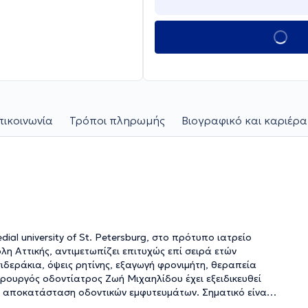
πικοινωνία
Τρόποι πληρωμής
Βιογραφικό και καριέρα
ial university of St. Petersburg, στο πρότυπο ιατρείο
λη Αττικής, αντιμετωπίζει επιτυχώς επί σειρά ετών
δεράκια, όψεις ρητίνης, εξαγωγή φρονιμήτη, θεραπεία
ιρουργός οδοντίατρος Ζωή Μιχαηλίδου έχει εξειδικευθεί
ή αποκατάσταση οδοντικών εμφυτευμάτων. Σηματικό είναι
ρια, αλλά και ότι είναι μέλος της Ελληνικής