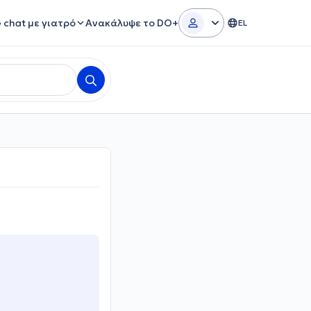
e chat με γιατρό
Ανακάλυψε το DO+
EL