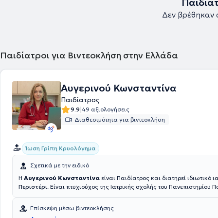
Παιδία
Δεν βρέθηκαν 
Παιδίατροι για Βιντεοκλήση στην Ελλάδα
Αυγερινού Κωνσταντίνα
Παιδίατρος
|
9.9
49 αξιολογήσεις
Διαθεσιμότητα για βιντεοκλήση
Ίωση Γρίπη Κρυολόγημα
Σχετικά με την ειδικό
Η
Αυγερινού Κωνσταντίνα
είναι Παιδίατρος και διατηρεί ιδιωτικό ι
Περιστέρι
. Είναι πτυχιούχος της Ιατρικής σχολής του Πανεπιστημίου 
την υποχρεωτική υπηρεσία υπαίθρου στο Κέντρο Υγείας Μεγαλόπολης.
στην Α΄ Παιδιατρική κλινική του Νοσοκομείου Παίδων "Αγλαΐα Κυριακο
Επίσκεψη μέσω βιντεοκλήσης
εργάστηκε μετά την λήψη της ειδικότητας και έλαβε αξιόλογη κλινική 