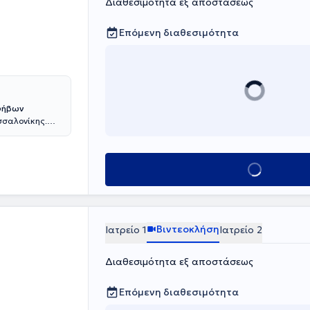
Διαθεσιμότητα εξ αποστάσεως
Επόμενη διαθεσιμότητα
Εφήβων
σσαλονίκης.
ου Θεσσαλονίκης
ωστική
α νοσοκομεία
Κλείσε ραντεβο
κό Στρατιωτικό
ωργίου,
α της δια βίου
 συνέδρια και
αι εφήβων.
Βιντεοκλήση
Ιατρείο 1
Ιατρείο 2
ναπηρίας
υχιατρικής
 Κέντρου
Διαθεσιμότητα εξ αποστάσεως
στο ιδιωτικό
ραπείας
Επόμενη διαθεσιμότητα
τρικού φακέλου