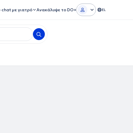
e chat με γιατρό
Ανακάλυψε το DO+
EL