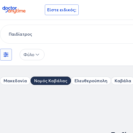
doctoranytime
Είστε ειδικός;
Φύλο
Μακεδονία
Νομός Καβάλας
Ελευθερούπολη
Καβάλα