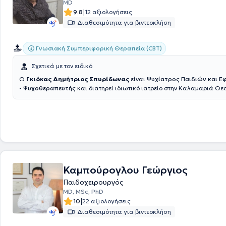
MD
|
9.8
12 αξιολογήσεις
Διαθεσιμότητα για βιντεοκλήση
Γνωσιακή Συμπεριφορική Θεραπεία (CBT)
Σχετικά με τον ειδικό
Ο
Γκιόκας Δημήτριος Σπυρίδωνας
είναι
Ψυχίατρος Παιδιών και 
- Ψυχοθεραπευτής
και διατηρεί ιδιωτικό ιατρείο στην Καλαμαριά Θε
Είναι απόφοιτος της Ιατρικής Σχολής του Αριστοτελείου Πανεπιστημί
(ΑΠΘ), διπλωματούχος Ιατρικού Βελονισμού και εξειδικευμένος στη
Γν
Συμπεριφορική Ψυχοθεραπεία (CBT)
, με πολυετή εμπειρία σε δημόσι
όπως στο Γενικό Νοσοκομείο Θεσσαλονίκης Ιπποκράτειο, στο 424 Γενι
Νοσοκομείο Θεσσαλονίκης καθώς και στο Γενικό Νοσοκομείο Παπαγε
έχοντας λάβει ειδικότητα Ψυχιατρικής παιδιού και εφήβου. Στα πλαίσι
μάθησης, έχει συμμετάσχει σε εκπαιδευτικά σεμινάρια, επιστημονικά
δράσεις ενημέρωσης του κοινού σε θέματα ψυχικής υγείας παιδιών κ
Καμπούρογλου Γεώργιος
Είναι μέλος του Ειδικού Σώματος Ιατρών του Κέντρου Πιστοποίησης Α
(ΚΕ.Π.Α.), μέλος του Ιατρικού Συλλόγου Θεσσαλονίκης και της Παιδοψ
Παιδοχειρουργός
Εταιρίας Ελλάδος. Επίσης είναι επιστημονικά υπεύθυνος του Ανοικτού
MD, MSc, PhD
Παιδιού των Ιατρών του Κόσμου στη Περιφέρεια Θεσσαλονίκης. Τέλος, 
|
10
22 αξιολογήσεις
του ιατρείο παρέχει υπηρεσίες παιδοψυχιατρικής εκτίμησης, ψυχοθε
Διαθεσιμότητα για βιντεοκλήση
παιδιών, οικογένειας και ενηλίκων, φαρμακοθεραπείας, συνταγογράφησης
θεραπειών ειδικής αγωγής, συμβουλευτικής γονέων και σύνταξης ια