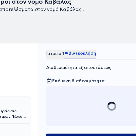
τροι στον νομό Καβάλας
αποτελέσματα στον νομό Καβάλας .
Βιντεοκλήση
Ιατρείο 1
Διαθεσιμότητα εξ αποστάσεως
Επόμενη διαθεσιμότητα
ατρείο στο
Πατρών. Τέλεσε
 Ειδικεύτηκε
ύ" όπου και
εμπειρία. Στα