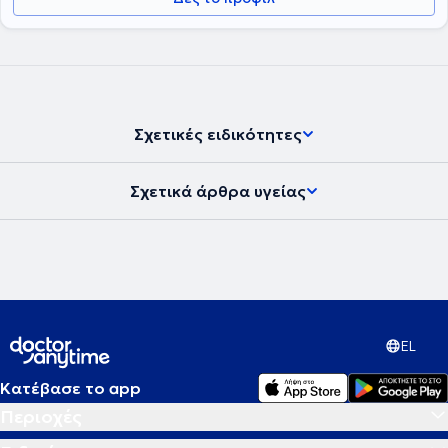
Ουρολογίας. Kατά την θητεία του στο Ιπποκράτειο Νοσοκομείο
Θεσσαλονίκης εκτέλεσε και συμμετείχε σε ιδιαίτερα μεγάλο αριθμό
ογκολογικών επεμβάσεων και εκτέλεσε και συμμετείχε στις πρώτες
60 λαπαροσκοπικές επεμβάσεις για καρκίνο του νεφρού και του
προστάτη, που έγιναν στη Θεσσαλονίκη. Η ογκολογία είναι ένα από
τα ιδιαίτερα ενδιαφέροντα του ιατρού καθώς και η διδακτορική
διατριβή του είναι μια έρευνα πάνω στον καρκίνο της ουροδόχου
κύστης. Από το 2014 μέχρι και σήμερα είναι Διευθυντής στο
Σχετικές ειδικότητες
Ουρολογικό τμήμα της Κλινικής "Ασκληπιείο" στη Λάρισα. Έχει
παρακολουθήσει πλήθος διεθνών σεμιναρίων και συνεδρίων και
ιδιαίτερα έχει συμμετέχει σχεδόν σε όλα τα συνέδρια της
Σχετικά άρθρα υγείας
Αμερικανικής Ουρολογικής Εταιρείας, ενώ αριθμεί περισσότερες
από 100 εργασίες σε ελληνικά συνέδρια και 24 εργασίες σε διεθνή.
Παράλληλα, έχει πραγματοποιήσει 36 δημοσιευμένες εργασίες σε
ελληνικά περιοδικά και 7 δημοσιευμένες εργασίες σε διεθνή. Τέλος,
ο ιατρός είναι μέλος της Ευρωπαϊκής Ουρολογικής Εταιρείας, της
Ουρολογικής Εταιρείας Βορείου Ελλάδος, της Endourological
Society, της Ελληνικής Ουρολογικής Εταιρείας και της
Αμερικανικής Ουρολογικής Εταιρείας.
EL
Κατέβασε το app
Περιοχές