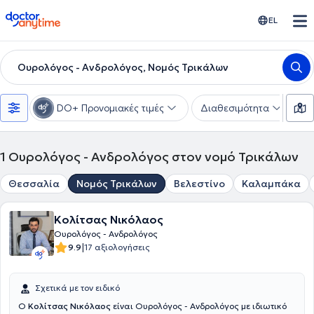
doctoranytime
EL
Ουρολόγος - Ανδρολόγος, Νομός Τρικάλων
DO+ Προνομιακές τιμές
Διαθεσιμότητα
Υ
1
Ουρολόγος - Ανδρολόγος στον νομό Τρικάλων
Θεσσαλία
Νομός Τρικάλων
Βελεστίνο
Καλαμπάκα
Κολίτσας Νικόλαος
Ουρολόγος - Ανδρολόγος
|
9.9
17 αξιολογήσεις
Σχετικά με τον ειδικό
Ο
Κολίτσας Νικόλαος
είναι Ουρολόγος - Ανδρολόγος με ιδιωτικό