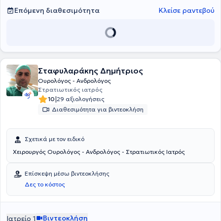
σημαντική κλινική και επιστημονική εμπειρία, έχοντας εργαστεί ως
ειδικευμένος ουρολόγος και επιστημονικός συνεργάτης σε
Επόμενη διαθεσιμότητα
Κλείσε ραντεβού
πανεπιστημιακή ουρολογική κλινική, ως επικουρικός επιμελητής σε
δομές πρωτοβάθμιας φροντίδας υγείας, ενώ σήμερα κατέχει θέση
επιμελητή σε ιδιωτικό νοσοκομείο της Αθήνας, συνδυάζοντας την
κλινική πράξη με τη συνεχή επιστημονική εξέλιξη.
Σταφυλαράκης Δημήτριος
Ουρολόγος - Ανδρολόγος
Στρατιωτικός ιατρός
|
10
29 αξιολογήσεις
Διαθεσιμότητα για βιντεοκλήση
Σχετικά με τον ειδικό
Χειρουργός Ουρολόγος - Ανδρολόγος - Στρατιωτικός Ιατρός
Επίσκεψη μέσω βιντεοκλήσης
Δες το κόστος
Βιντεοκλήση
Ιατρείο 1