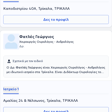
Καποδιστρίου 40Α, Τρίκαλα, ΤΡΙΚΑΛΑ
Δες το προφίλ
Φατλές Γεώργιος
Χειρουργός Ουρολόγος - Ανδρολόγος
Δρ.
Σχετικά με τον ειδικό
Ο Δρ.
Φατλές Γεώργιος
είναι Χειρουργός Ουρολόγος - Ανδρολόγος
με ιδιωτικό ιατρείο στα Τρίκαλα. Είναι Διδάκτωρ Ουρολογίας του
Δημοκρίτειου Πανεπιστημίου Θράκης και πτυχιούχος της Ιατρικής
Σχολής του Αριστοτελείου Πανεπιστημίου Θεσσαλονίκης. Έχει
μετεκπαιδευθεί στο Πανεπιστήμιο Leipzig και στο Πανεπιστήμιο
Ιατρείο 1
Göttingen της Γερμανίας, καθώς και στη Γυναικολογική - Μαιευτική
Κλινική του Νοσοκομείου Beaujon του Παρισιού. Επιπλέον, ο ιατρός
έχει ειδικευθεί στο Γενικό Νοσοκομείο Τρικάλων και στο
Αμαλίας 24 & Νέλσωνος, Τρίκαλα, ΤΡΙΚΑΛΑ
Ιπποκράτειο Πανεπιστημιακό Περιφερειακό Νοσοκομείο
Θεσσαλονίκης, στο οποίο υπήρξε για τέσσερα έτη και Επιμελητής Α'
Δες το προφίλ